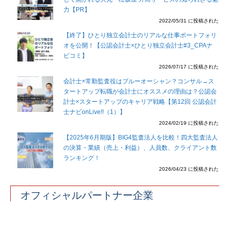
力【PR】
2022/05/31 に投稿された
【終了】ひとり独立会計士のリアルな仕事ポートフォリ
オを公開！【公認会計士×ひとり独立会計士#3_CPAナ
ビコミ】
2026/07/17 に投稿された
会計士×常勤監査役はブルーオーシャン？コンサル→ス
タートアップ転職が会計士にオススメの理由は？公認会
計士×スタートアップのキャリア戦略【第12回 公認会計
士ナビonLive!!（1）】
2024/02/19 に投稿された
【2025年6月期版】BIG4監査法人を比較！四大監査法人
の決算・業績（売上・利益）、人員数、クライアント数
ランキング！
2026/04/23 に投稿された
オフィシャルパートナー企業