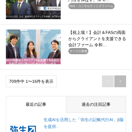
FAS・コンサルティングファーム
【祝上場！】会計＆FASの両面
からクライアントを支援できる
会計ファーム 令和…
すべての業種
709件中 1〜16件を表示


最近の記事
過去の注目記事
生成AIを活用した「弥生の記帳代行AI」β版
を提供...