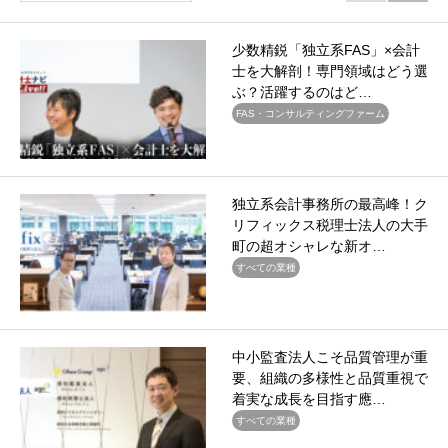
少数精鋭「独立系FAS」×会計
士を大解剖！専門領域はどう選
ぶ？活躍するのはど…
FAS・コンサルティングファーム
独立系会計事務所の最高峰！ク
リフィックス税理士法人の大手
町の超オシャレな新オ…
すべての業種
中小監査法人こそ品質管理が重
要、組織の多様性と品質重視で
着実な成長を目指す應…
すべての業種