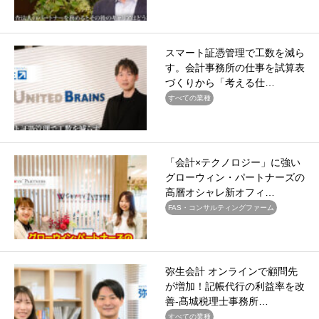
スマート証憑管理で工数を減ら
す。会計事務所の仕事を試算表
づくりから「考える仕…
すべての業種
「会計×テクノロジー」に強い
グローウィン・パートナーズの
高層オシャレ新オフィ…
FAS・コンサルティングファーム
弥生会計 オンラインで顧問先
が増加！記帳代行の利益率を改
善-髙城税理士事務所…
すべての業種