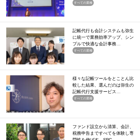
すべての業種
記帳代行も会計システムも弥生
に統一で業務効率アップ、シン
プルで快適な会計事務…
すべての業種
様々な記帳ツールをとことん比
較した結果、選んだのは弥生の
記帳代行支援サービス…
すべての業種
ファンド設立から清算、会計、
税務申告まですべてを体験し専
門性を伸ばす。SPC…