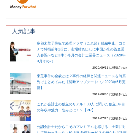
人気記事
多部未華子降板で経理ドラマ（これ経）続編中止、コロ
ナで特損前年2倍に、市場締め出しに中国が米の監査受
入容認へなど3件：今月の会計士業界ニュース（2020年
9月その2）
2020/09/11 に投稿された
東芝事件の全貌とは？事件の経緯と関連ニュースを時系
列でまとめてみた【随時アップデート中／2023年5月更
新】
2017/08/30 に投稿された
これが会計士の独立のリアル！30人に聞いた独立1年目
の年収や魅力・悩みとは！？【PR】
2019/07/25 に投稿された
公認会計士だからこそのプレミアムを感じる－士業に対
して開かれる大丸・松坂屋 外商サービスの知られざる魅