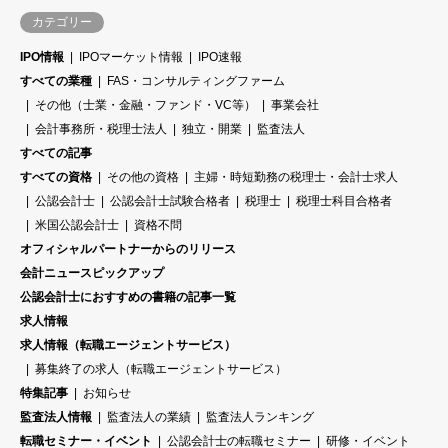
カテゴリー
IPO情報
IPOマーケット情報
IPO速報
すべての業種
FAS・コンサルティングファーム
その他（士業・金融・ファンド・VC等）
事業会社
会計事務所・税理士法人
独立・開業
監査法人
すべての記事
すべての資格
その他の資格
主婦・時短勤務の税理士・会計士求人
公認会計士
公認会計士試験合格者
税理士
税理士科目合格者
米国公認会計士
資格不問
オフィシャルパートナーからのリリース
会計ニュースピックアップ
公認会計士におすすめの書籍の記事一覧
求人情報
求人情報（転職エージェントサービス）
募集終了の求人（転職エージェントサービス）
特集記事
お知らせ
監査法人情報
監査法人の業績
監査法人ランキング
転職セミナー・イベント
公認会計士の転職セミナー
研修・イベント