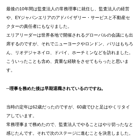
最後の
10
年間は監査法人の常務理事に就任し、監査法人の経営
や、
EY
ジャパンエリアのアドバイザリー・サービスと不動産セ
クターの責任者にもなりました。
エリアリーダーは世界各地で開催されるグローバルの会議にも出
席するのですが、それでニューヨークやロンドン、パリはもちろ
ん、リオデジャネイロ、ドバイ、ホーチミンなどを訪れました。
こういったことも含め、貴重な経験をさせてもらったと思いま
す。
─
理事を務めた後は早期退職されているのですね。
当時の定年は
62
歳だったのですが、
60
歳でひと足はやくリタイ
アしています。
常務理事まで務めたので、監査法人でやることはやり切ったなと
感じたんです。それで次のステージに進むことを決意しました。