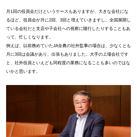
月
1
回の役員会だけというケースもありますが、大きな会社にな
るほど、役員会が月に
2
回、
3
回と増えていきますし、全国展開し
ている会社だと支店や子会社への視察に随行したりすることもあ
って、忙しくなります。
例えば、以前務めていた
JA
全農の社外監事の場合は、少なくとも
月に
3
回は会議があり、出張もありました。大手の上場会社です
と、社外役員といえども同程度の業務になることも多いのではな
いかと思います。