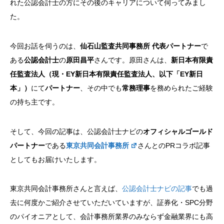
れた公認会計士の方にその後のキャリアについて伺ってみまし
た。
今回お話を伺うのは、
仙石山監査共同事務所 代表パートナー
で
ある
公認会計士
の
原田昌平
さんです。原田さんは、
新日本有限責
任監査法人（現・
EY
新日本有限責任監査法人、以下「
EY
新日
本」）
にて
パートナー
、その中でも
常務理事
を務められたご経験
の持ち主です。
そして、今回の記事は、公認会計士ナビの
オフィシャルゴールド
パートナー
である
東京共同会計事務所
さんとの
PR
コラボ記事
としてもお届けいたします。
東京共同会計事務所さんと言えば、
公認会計士ナビの記事
でも過
去に何度かご紹介させていただいていますが、証券化・
SPC
分野
のパイオニアとして、会計事務所業界のみならず金融業界にも高