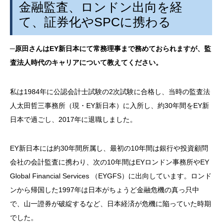
金融監査、ロンドン出向を経
て、証券化や
SPC
に携わる
─
原田さんは
EY
新日本にて常務理事まで務めておられますが、監
査法人時代のキャリアについて教えてください。
私は
1984
年に公認会計士試験の
2
次試験に合格し、当時の監査法
人太田哲三事務所（現・
EY
新日本）に入所し、約
30
年間を
EY
新
日本で過ごし、
2017
年に退職しました。
EY新日本には約
30
年間所属し、最初の
10
年間は銀行や投資顧問
会社の会計監査に携わり、次の
10
年間は
EY
ロンドン事務所や
EY
Global Financial Services
（
EYGFS
）に出向しています。ロンド
ンから帰国した
1997
年は日本がちょうど金融危機の真っ只中
で、山一證券が破綻するなど、日本経済が危機に陥っていた時期
でした。