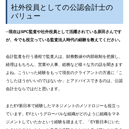
社外役員としての公認会計士の
バリュー
─
現在は
SPC
監査や社外役員として活躍されている原田さんです
が、今でも役立っている監査法人時代の経験を教えてください。
会計監査を行う過程で監査人は、財務数値や内部統制を把握し、
経理はもちろん、営業や人事、総務など様々な方の話を聞きます
よね。こういった経験をもって現在のクライアントの方達に「こ
うしたほうがいいのではないか」とアドバイスできるのは、公認
会計士ならではだと思います。
また
EY
新日本で経験したマネジメントのメソドロジーも役立っ
ています。
EY
というグローバルな組織がどのように組織をマネ
ジメントしていたかという経験を踏まえて、「
EY
新日本にいた