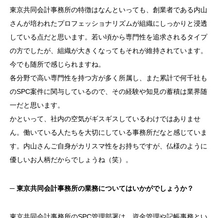
東京共同会計事務所の特徴はなんといっても、創業者である内山
さんが培われたプロフェッショナリズムが組織にしっかりと浸透
している点だと思います。若い頃から専門性を追求されるタイプ
の方でしたが、組織が大きくなってもそれが維持されています。
今でも随所で感じられますね。
各分野で高い専門性を持つ方が多く所属し、また累計で何千社も
の
SPC
案件に関与しているので、その経験や知見の蓄積は業界随
一だと思います。
かといって、社内の空気がギスギスしているわけではありませ
ん。働いている人たちを大切にしている事務所だなと感じていま
す。内山さんご自身がカリスマ性をお持ちですが、仏様のように
優しいお人柄だからでしょうね（笑）。
─
東京共同会計事務所の業務についてはいかがでしょうか？
東京共同会計事務所の
SPC
管理部署は、資金管理や記帳事務とい