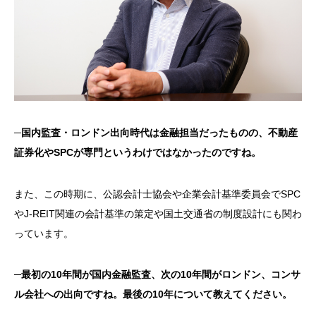
─
国内監査・ロンドン出向時代は金融担当だったものの、不動産
証券化や
SPC
が専門というわけではなかったのですね。
また、この時期に、公認会計士協会や企業会計基準委員会で
SPC
や
J-REIT
関連の会計基準の策定や国土交通省の制度設計にも関わ
っています。
─
最初の
10
年間が国内金融監査、次の
10
年間がロンドン、コンサ
ル会社への出向ですね。最後の
10
年について教えてください。