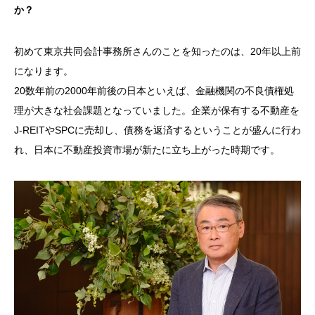
か？
初めて東京共同会計事務所さんのことを知ったのは、
20
年以上前
になります。
20数年前の
2000
年前後の日本といえば、金融機関の不良債権処
理が大きな社会課題となっていました。企業が保有する不動産を
J-REIT
や
SPC
に売却し、債務を返済するということが盛んに行わ
れ、日本に不動産投資市場が新たに立ち上がった時期です。