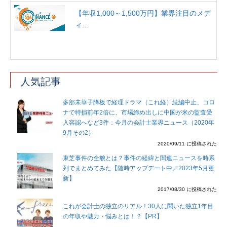
【年収1,000～1,500万円】業界注目のメデ
ィ...
人気記事
多部未華子降板で経理ドラマ（これ経）続編中止、コロ
ナで特損前年2倍に、市場締め出しに中国が米の監査受
入容認へなど3件：今月の会計士業界ニュース（2020年
9月その2）
2020/09/11 に投稿された
東芝事件の全貌とは？事件の経緯と関連ニュースを時系
列でまとめてみた【随時アップデート中／2023年5月更
新】
2017/08/30 に投稿された
これが会計士の独立のリアル！30人に聞いた独立1年目
の年収や魅力・悩みとは！？【PR】