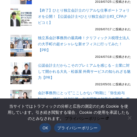
2019/07/25 に投稿された
【終了】ひとり独立会計士のリアルな仕事ポートフォリ
オを公開！【公認会計士×ひとり独立会計士#3_CPAナ
ビコミ】
2026/07/17 に投稿された
独立系会計事務所の最高峰！クリフィックス税理士法人
の大手町の超オシャレな新オフィスに行ってみた！
【PR】
2024/07/18 に投稿された
公認会計士だからこそのプレミアムを感じる－士業に対
して開かれる大丸・松坂屋 外商サービスの知られざる魅
力【PR】
2022/05/31 に投稿された
会計事務所にとって”ここしかない”時期に「弥生給与
Next」へ移行。給与計算・年末調整の効率化の実感、気
になるお客さまの反応は？！―税理士法人SVC【PR】
当サイトではトラフィックの分析と広告の測定のため Cookie を使
用しています。引き続き閲覧する場合、Cookie の使用を承諾したも
2026/03/03 に投稿された
のとみなされます。
プライバシーポリシー
オフィシャルパートナー企業
OK
プライバシーポリシー