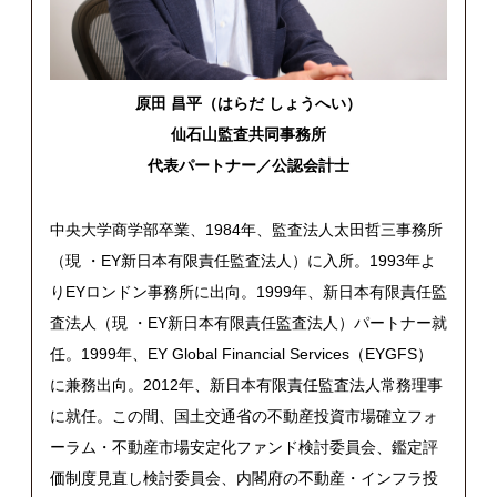
原田 昌平（はらだ しょうへい）
仙石山監査共同事務所
代表パートナー／公認会計士
中央大学商学部卒業、
1984
年、監査法人太田哲三事務所
（現 ・
EY
新日本有限責任監査法人）に入所。
1993
年よ
り
EY
ロンドン事務所に出向。
1999
年、新日本有限責任監
査法人（現 ・
EY
新日本有限責任監査法人）パートナー就
任。
1999
年、
EY Global Financial Services
（
EYGFS
）
に兼務出向。
2012
年、新日本有限責任監査法人常務理事
に就任。この間、国土交通省の不動産投資市場確立フォ
ーラム・不動産市場安定化ファンド検討委員会、鑑定評
価制度見直し検討委員会、内閣府の不動産・インフラ投