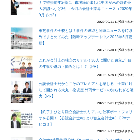
ナで特損前年2倍に、市場締め出しに中国が米の監査受
入容認へなど3件：今月の会計士業界ニュース（2020年
9月その2）
2020/09/11 に投稿された
東芝事件の全貌とは？事件の経緯と関連ニュースを時系
列でまとめてみた【随時アップデート中／2023年5月更
新】
2017/08/30 に投稿された
これが会計士の独立のリアル！30人に聞いた独立1年目
の年収や魅力・悩みとは！？【PR】
2019/07/25 に投稿された
公認会計士だからこそのプレミアムを感じる－士業に対
して開かれる大丸・松坂屋 外商サービスの知られざる魅
力【PR】
2022/05/31 に投稿された
【終了】ひとり独立会計士のリアルな仕事ポートフォリ
オを公開！【公認会計士×ひとり独立会計士#3_CPAナ
ビコミ】
2026/07/17 に投稿された