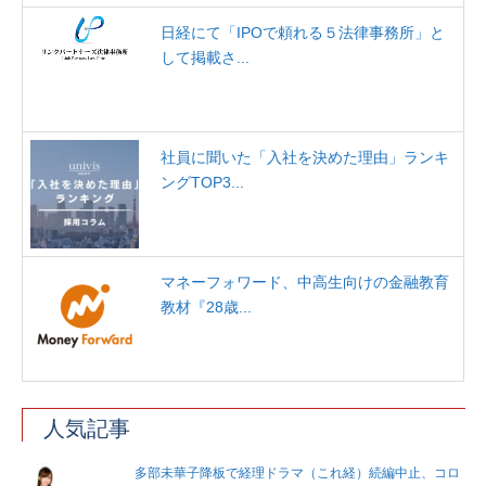
日経にて「IPOで頼れる５法律事務所」と
して掲載さ...
社員に聞いた「入社を決めた理由」ランキ
ングTOP3...
マネーフォワード、中高生向けの金融教育
教材『28歳...
人気記事
多部未華子降板で経理ドラマ（これ経）続編中止、コロ