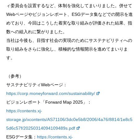
ィ委員会を設置するなど、体制を強化してまいりました。併せて
Webページやビジョンレポート、ESGデータ集などでの開示を進
めており、今回はこうした着実な取り組みが評価された結果、指
数への組入れに繋がりました。
当社は今後も、目指す社会の実現のためにサステナビリティへの
取り組みをさらに強化し、積極的な情報開示を進めてまいりま
す。
（参考）
サステナビリティWebページ：
https://corp.moneyforward.com/sustainability/
ビジョンレポート「Forward Map 2025」：
https://contents.xj-
storage.jp/xcontents/AS71106/3dc0e5b8/2006/4a76/8814/1e8c5
5d6c57f/20250314094109489s.pdf
ESGデータ集：
https://contents.xj-