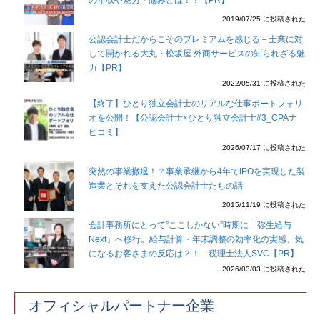
2019/07/25 に投稿された
公認会計士だからこそのプレミアムを感じる－士業に対
して開かれる大丸・松坂屋 外商サービスの知られざる魅
力【PR】
2022/05/31 に投稿された
【終了】ひとり独立会計士のリアルな仕事ポートフォリ
オを公開！【公認会計士×ひとり独立会計士#3_CPAナ
ビコミ】
2026/07/17 に投稿された
突然の事業撤退！？事業承継から4年でIPOを実現した製
造業とそれを支えた公認会計士たちの話
2015/11/19 に投稿された
会計事務所にとって”ここしかない”時期に「弥生給与
Next」へ移行。給与計算・年末調整の効率化の実感、気
になるお客さまの反応は？！―税理士法人SVC【PR】
2026/03/03 に投稿された
オフィシャルパートナー企業