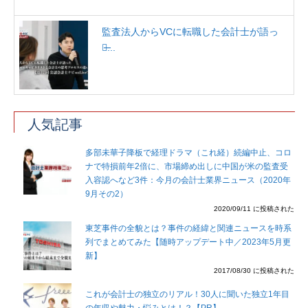
監査法人からVCに転職した会計士が語っ
た̶...
人気記事
多部未華子降板で経理ドラマ（これ経）続編中止、コロ
ナで特損前年2倍に、市場締め出しに中国が米の監査受
入容認へなど3件：今月の会計士業界ニュース（2020年
9月その2）
2020/09/11 に投稿された
東芝事件の全貌とは？事件の経緯と関連ニュースを時系
列でまとめてみた【随時アップデート中／2023年5月更
新】
2017/08/30 に投稿された
これが会計士の独立のリアル！30人に聞いた独立1年目
の年収や魅力・悩みとは！？【PR】