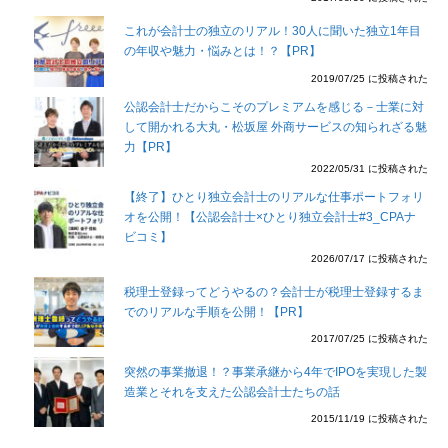
これが会計士の独立のリアル！30人に聞いた独立1年目
の年収や魅力・悩みとは！？【PR】
2019/07/25 に投稿された
公認会計士だからこそのプレミアムを感じる－士業に対
して開かれる大丸・松坂屋 外商サービスの知られざる魅
力【PR】
2022/05/31 に投稿された
【終了】ひとり独立会計士のリアルな仕事ポートフォリ
オを公開！【公認会計士×ひとり独立会計士#3_CPAナ
ビコミ】
2026/07/17 に投稿された
税理士登録ってどうやるの？会計士が税理士登録するま
でのリアルな手順を公開！【PR】
2017/07/25 に投稿された
突然の事業撤退！？事業承継から4年でIPOを実現した製
造業とそれを支えた公認会計士たちの話
2015/11/19 に投稿された