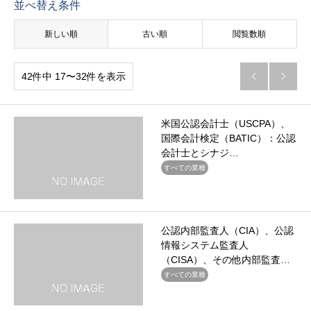
並べ替え条件
新しい順
古い順
閲覧数順
42件中 17〜32件を表示


米国公認会計士（USCPA）、
国際会計検定（BATIC）：公認
会計士とシナジ…
すべての業種
公認内部監査人（CIA）、公認
情報システム監査人
（CISA）、その他内部監査…
すべての業種