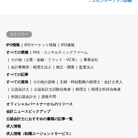
→スポンサープラン詳細
カテゴリー
IPO情報
IPOマーケット情報
IPO速報
すべての業種
FAS・コンサルティングファーム
その他（士業・金融・ファンド・VC等）
事業会社
会計事務所・税理士法人
独立・開業
監査法人
すべての記事
すべての資格
その他の資格
主婦・時短勤務の税理士・会計士求人
公認会計士
公認会計士試験合格者
税理士
税理士科目合格者
米国公認会計士
資格不問
オフィシャルパートナーからのリリース
会計ニュースピックアップ
公認会計士におすすめの書籍の記事一覧
求人情報
求人情報（転職エージェントサービス）