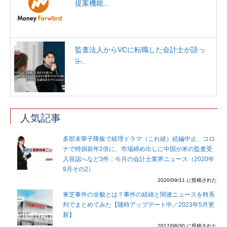
提案機能...
監査法人からVCに転職した会計士が語っ
た̶...
人気記事
多部未華子降板で経理ドラマ（これ経）続編中止、コロ
ナで特損前年2倍に、市場締め出しに中国が米の監査受
入容認へなど3件：今月の会計士業界ニュース（2020年
9月その2）
2020/09/11 に投稿された
東芝事件の全貌とは？事件の経緯と関連ニュースを時系
列でまとめてみた【随時アップデート中／2023年5月更
新】
2017/08/30 に投稿された