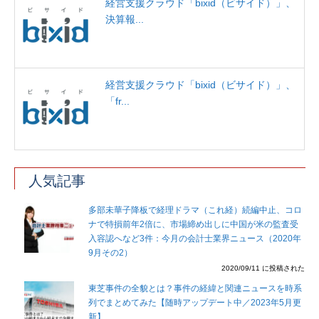
経営支援クラウド「bixid（ビサイド）」、
決算報...
経営支援クラウド「bixid（ビサイド）」、
「fr...
人気記事
多部未華子降板で経理ドラマ（これ経）続編中止、コロ
ナで特損前年2倍に、市場締め出しに中国が米の監査受
入容認へなど3件：今月の会計士業界ニュース（2020年
9月その2）
2020/09/11 に投稿された
東芝事件の全貌とは？事件の経緯と関連ニュースを時系
列でまとめてみた【随時アップデート中／2023年5月更
新】