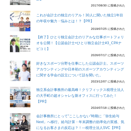
2017/08/30 に投稿された
これが会計士の独立のリアル！30人に聞いた独立1年目
の年収や魅力・悩みとは！？【PR】
2019/07/25 に投稿された
【終了】ひとり独立会計士のリアルな仕事ポートフォリ
オを公開！【公認会計士×ひとり独立会計士#3_CPAナ
ビコミ】
2026/07/17 に投稿された
好きなスポーツ分野を仕事にした公認会計士。スポーツ
アカウンティングや日本初のスポーツアカウンティング
に関する学会の設立について話を聞いた。
2023/12/07 に投稿された
独立系会計事務所の最高峰！クリフィックス税理士法人
の大手町の超オシャレな新オフィスに行ってみた！
【PR】
2024/07/18 に投稿された
会計事務所にとって”ここしかない”時期に「弥生給与
Next」へ移行。給与計算・年末調整の効率化の実感、気
になるお客さまの反応は？！―税理士法人SVC【PR】