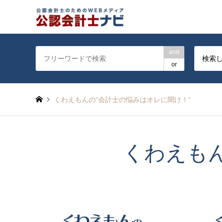
公認会計士を対象に会計士
and
検索
or
くわえもんの“会計士の悩みはオレに聞け！”
くわえも