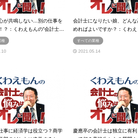
心が共鳴しない…別の仕事を
会計士になりたい娘、どんな
！？：くわえもんの“会計士…
めればよいですか？：くわえ
業種
すべての業種
.10
2021.05.14
仕事に経済学は役立つ？商学
慶應卒の会計士は独立に有利