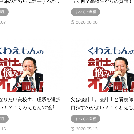
学部のどちらに進学するか…
って何？高校生からの質問！
業種
すべての業種
.07
2020.08.08
なりたい高校生、理系を選択
父は会計士。会計士と看護師
い！？：くわえもんの“会計…
目指すのがよい？：くわえも
業種
すべての業種
.16
2020.05.13