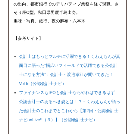
の出向、都市銀行でのデリバティブ業務を経て現職。さ
そり座O型。秋田県男鹿半島出身。
趣味：写真、旅行、夜の麻布・六本木
【参考サイト】
会計士はもっとマルチに活躍できる！くわえもんが真
面目に語った”幅広いフィールドで活躍できる公会計
士になる方法”：会計士・渡邉孝江が聞いてきた！
Vol.5（公認会計士ナビ）
ファイナンスもIPOも会計士ならやればできるはず、
公認会計士のあるべき姿とは！？－くわえもんが語っ
た会計士のこれまでとこれから【第2回・公認会計士
ナビonLive!!（３）】（公認会計士ナビ）