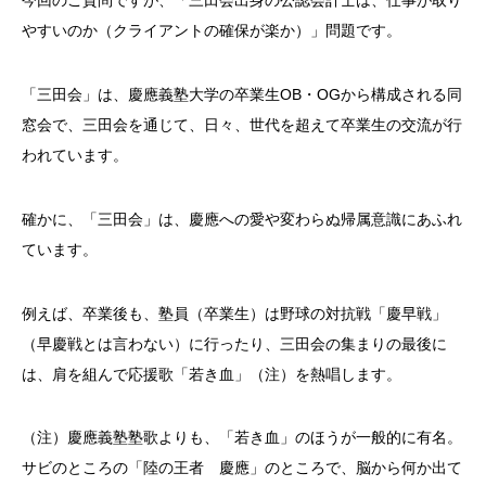
今回のご質問ですが、「三田会出身の公認会計士は、仕事が取り
やすいのか（クライアントの確保が楽か）」問題です。
「三田会」は、慶應義塾大学の卒業生
OB
・
OG
から構成される同
窓会で、三田会を通じて、日々、世代を超えて卒業生の交流が行
われています。
確かに、「三田会」は、慶應への愛や変わらぬ帰属意識にあふれ
ています。
例えば、卒業後も、塾員（卒業生）は野球の対抗戦「慶早戦」
（早慶戦とは言わない）に行ったり、三田会の集まりの最後に
は、肩を組んで応援歌「若き血」（注）を熱唱します。
（注）慶應義塾塾歌よりも、「若き血」のほうが一般的に有名。
サビのところの「陸の王者 慶應」のところで、脳から何か出て