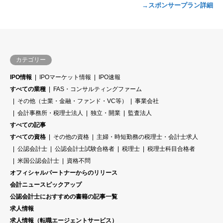
→スポンサープラン詳細
カテゴリー
IPO情報
IPOマーケット情報
IPO速報
すべての業種
FAS・コンサルティングファーム
その他（士業・金融・ファンド・VC等）
事業会社
会計事務所・税理士法人
独立・開業
監査法人
すべての記事
すべての資格
その他の資格
主婦・時短勤務の税理士・会計士求人
公認会計士
公認会計士試験合格者
税理士
税理士科目合格者
米国公認会計士
資格不問
オフィシャルパートナーからのリリース
会計ニュースピックアップ
公認会計士におすすめの書籍の記事一覧
求人情報
求人情報（転職エージェントサービス）