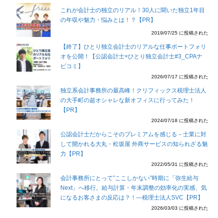
これが会計士の独立のリアル！30人に聞いた独立1年目
の年収や魅力・悩みとは！？【PR】
2019/07/25 に投稿された
【終了】ひとり独立会計士のリアルな仕事ポートフォリ
オを公開！【公認会計士×ひとり独立会計士#3_CPAナ
ビコミ】
2026/07/17 に投稿された
独立系会計事務所の最高峰！クリフィックス税理士法人
の大手町の超オシャレな新オフィスに行ってみた！
【PR】
2024/07/18 に投稿された
公認会計士だからこそのプレミアムを感じる－士業に対
して開かれる大丸・松坂屋 外商サービスの知られざる魅
力【PR】
2022/05/31 に投稿された
会計事務所にとって”ここしかない”時期に「弥生給与
Next」へ移行。給与計算・年末調整の効率化の実感、気
になるお客さまの反応は？！―税理士法人SVC【PR】
2026/03/03 に投稿された