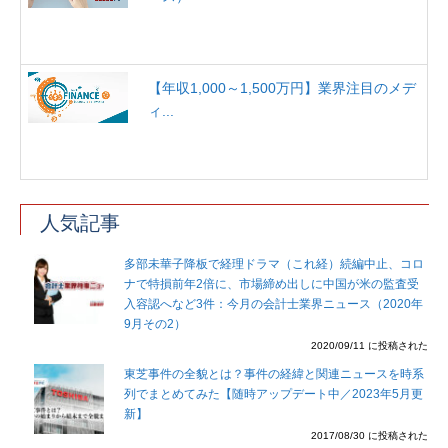
【年収1,000～1,500万円】業界注目のメデ
ィ...
人気記事
多部未華子降板で経理ドラマ（これ経）続編中止、コロ
ナで特損前年2倍に、市場締め出しに中国が米の監査受
入容認へなど3件：今月の会計士業界ニュース（2020年
9月その2）
2020/09/11 に投稿された
東芝事件の全貌とは？事件の経緯と関連ニュースを時系
列でまとめてみた【随時アップデート中／2023年5月更
新】
2017/08/30 に投稿された