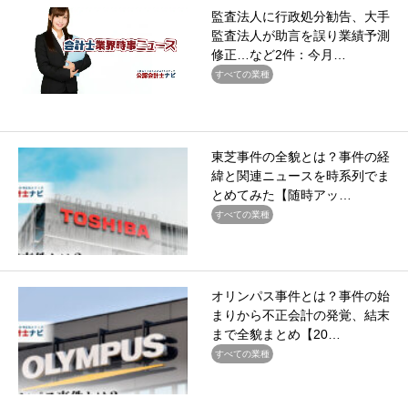
監査法人に行政処分勧告、大手
監査法人が助言を誤り業績予測
修正…など2件：今月…
すべての業種
東芝事件の全貌とは？事件の経
緯と関連ニュースを時系列でま
とめてみた【随時アッ…
すべての業種
オリンパス事件とは？事件の始
まりから不正会計の発覚、結末
まで全貌まとめ【20…
すべての業種