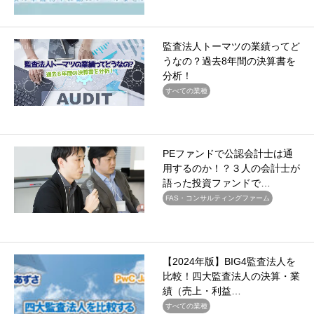
監査法人トーマツの業績ってど
うなの？過去8年間の決算書を
分析！
すべての業種
PEファンドで公認会計士は通
用するのか！？３人の会計士が
語った投資ファンドで…
FAS・コンサルティングファーム
【2024年版】BIG4監査法人を
比較！四大監査法人の決算・業
績（売上・利益…
すべての業種