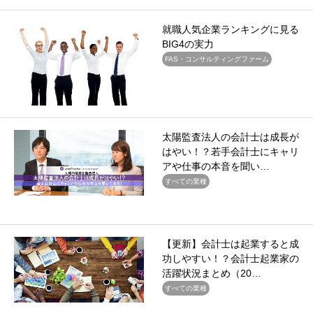
就職人気企業ランキングに見る
BIG4の実力
FAS・コンサルティングファーム
太陽監査法人の会計士は成長が
はやい！？若手会計士にキャリ
アや仕事の本音を聞い…
すべての業種
【更新】会計士は起業すると成
功しやすい！？会計士起業家の
活躍状況まとめ（20…
すべての業種