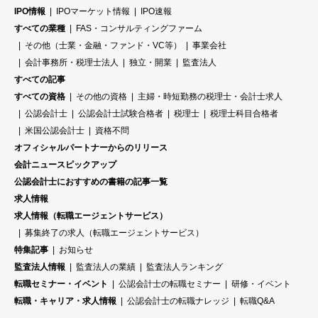
IPO情報
IPOマーケット情報
IPO速報
すべての業種
FAS・コンサルティングファーム
その他（士業・金融・ファンド・VC等）
事業会社
会計事務所・税理士法人
独立・開業
監査法人
すべての記事
すべての資格
その他の資格
主婦・時短勤務の税理士・会計士求人
公認会計士
公認会計士試験合格者
税理士
税理士科目合格者
米国公認会計士
資格不問
オフィシャルパートナーからのリリース
会計ニュースピックアップ
公認会計士におすすめの書籍の記事一覧
求人情報
求人情報（転職エージェントサービス）
募集終了の求人（転職エージェントサービス）
特集記事
お知らせ
監査法人情報
監査法人の業績
監査法人ランキング
転職セミナー・イベント
公認会計士の転職セミナー
研修・イベント
転職・キャリア・求人情報
公認会計士の転職ナレッジ
転職Q&A