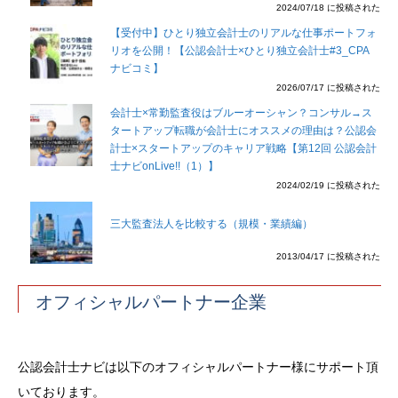
2024/07/18 に投稿された
【受付中】ひとり独立会計士のリアルな仕事ポートフォ
リオを公開！【公認会計士×ひとり独立会計士#3_CPA
ナビコミ】
2026/07/17 に投稿された
会計士×常勤監査役はブルーオーシャン？コンサル→ス
タートアップ転職が会計士にオススメの理由は？公認会
計士×スタートアップのキャリア戦略【第12回 公認会計
士ナビonLive!!（1）】
2024/02/19 に投稿された
三大監査法人を比較する（規模・業績編）
2013/04/17 に投稿された
オフィシャルパートナー企業
公認会計士ナビは以下のオフィシャルパートナー様にサポート頂
いております。