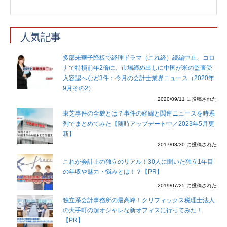
人気記事
多部未華子降板で経理ドラマ（これ経）続編中止、コロ
ナで特損前年2倍に、市場締め出しに中国が米の監査受
入容認へなど3件：今月の会計士業界ニュース（2020年
9月その2）
2020/09/11 に投稿された
東芝事件の全貌とは？事件の経緯と関連ニュースを時系
列でまとめてみた【随時アップデート中／2023年5月更
新】
2017/08/30 に投稿された
これが会計士の独立のリアル！30人に聞いた独立1年目
の年収や魅力・悩みとは！？【PR】
2019/07/25 に投稿された
独立系会計事務所の最高峰！クリフィックス税理士法人
の大手町の超オシャレな新オフィスに行ってみた！
【PR】