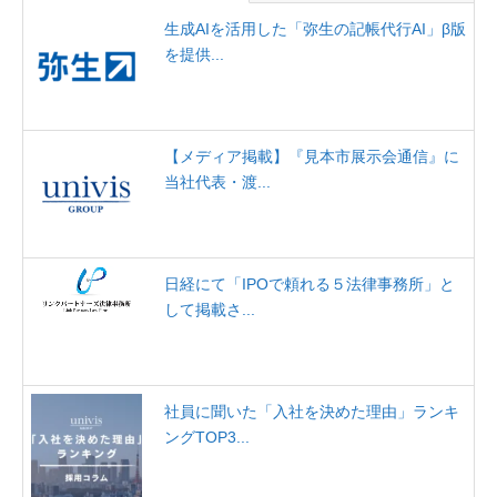
生成AIを活用した「弥生の記帳代行AI」β版
を提供...
【メディア掲載】『見本市展示会通信』に
当社代表・渡...
日経にて「IPOで頼れる５法律事務所」と
して掲載さ...
社員に聞いた「入社を決めた理由」ランキ
ングTOP3...