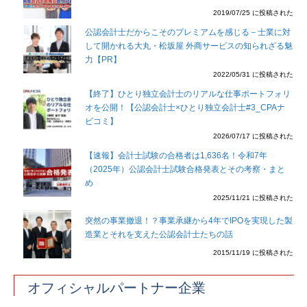
2019/07/25 に投稿された
公認会計士だからこそのプレミアムを感じる－士業に対
して開かれる大丸・松坂屋 外商サービスの知られざる魅
力【PR】
2022/05/31 に投稿された
【終了】ひとり独立会計士のリアルな仕事ポートフォリ
オを公開！【公認会計士×ひとり独立会計士#3_CPAナ
ビコミ】
2026/07/17 に投稿された
【速報】会計士試験の合格者は1,636名！令和7年
（2025年）公認会計士試験合格発表とその考察・まと
め
2025/11/21 に投稿された
突然の事業撤退！？事業承継から4年でIPOを実現した製
造業とそれを支えた公認会計士たちの話
2015/11/19 に投稿された
オフィシャルパートナー企業