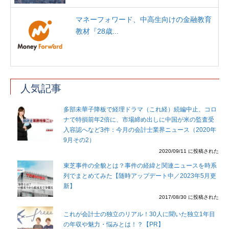
マネーフォワード、中高生向けの金融教育
教材『28歳...
人気記事
多部未華子降板で経理ドラマ（これ経）続編中止、コロ
ナで特損前年2倍に、市場締め出しに中国が米の監査受
入容認へなど3件：今月の会計士業界ニュース（2020年
9月その2）
2020/09/11 に投稿された
東芝事件の全貌とは？事件の経緯と関連ニュースを時系
列でまとめてみた【随時アップデート中／2023年5月更
新】
2017/08/30 に投稿された
これが会計士の独立のリアル！30人に聞いた独立1年目
の年収や魅力・悩みとは！？【PR】