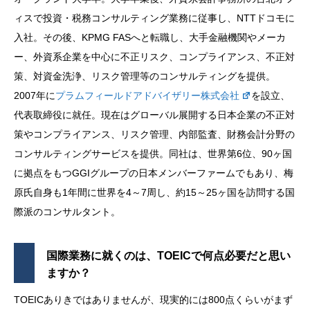
ィスで投資・税務コンサルティング業務に従事し、NTTドコモに
入社。その後、KPMG FASへと転職し、大手金融機関やメーカ
ー、外資系企業を中心に不正リスク、コンプライアンス、不正対
策、対資金洗浄、リスク管理等のコンサルティングを提供。
2007年に
プラムフィールドアドバイザリー株式会社
を設立、
代表取締役に就任。現在はグローバル展開する日本企業の不正対
策やコンプライアンス、リスク管理、内部監査、財務会計分野の
コンサルティングサービスを提供。同社は、世界第6位、90ヶ国
に拠点をもつGGIグループの日本メンバーファームでもあり、梅
原氏自身も1年間に世界を4～7周し、約15～25ヶ国を訪問する国
際派のコンサルタント。
国際業務に就くのは、TOEICで何点必要だと思い
ますか？
TOEICありきではありませんが、現実的には800点くらいがまず