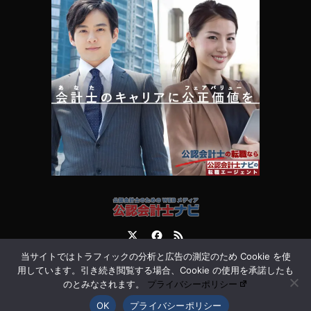
Twitter
Facebook
RSS
当サイトではトラフィックの分析と広告の測定のため Cookie を使
運営会社
お問合せ
用しています。引き続き閲覧する場合、Cookie の使用を承諾したも
のとみなされます。
プライバシーポリシー
OK
プライバシーポリシー
©
公認会計士ナビ 会計士・監査法人専門WEBメディア
. All Rights Reserved.