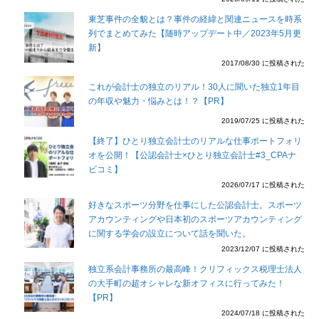
東芝事件の全貌とは？事件の経緯と関連ニュースを時系
列でまとめてみた【随時アップデート中／2023年5月更
新】
2017/08/30 に投稿された
これが会計士の独立のリアル！30人に聞いた独立1年目
の年収や魅力・悩みとは！？【PR】
2019/07/25 に投稿された
【終了】ひとり独立会計士のリアルな仕事ポートフォリ
オを公開！【公認会計士×ひとり独立会計士#3_CPAナ
ビコミ】
2026/07/17 に投稿された
好きなスポーツ分野を仕事にした公認会計士。スポーツ
アカウンティングや日本初のスポーツアカウンティング
に関する学会の設立について話を聞いた。
2023/12/07 に投稿された
独立系会計事務所の最高峰！クリフィックス税理士法人
の大手町の超オシャレな新オフィスに行ってみた！
【PR】
2024/07/18 に投稿された