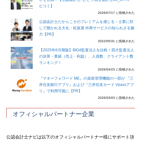
ビコミ】
2026/07/17 に投稿された
公認会計士だからこそのプレミアムを感じる－士業に対
して開かれる大丸・松坂屋 外商サービスの知られざる魅
力【PR】
2022/05/31 に投稿された
【2025年6月期版】BIG4監査法人を比較！四大監査法人
の決算・業績（売上・利益）、人員数、クライアント数
ランキング！
2026/04/23 に投稿された
『マネーフォワード ME』の資産管理機能の一部が 『三
井住友銀行アプリ』および『三井住友カード Vpassアプ
リ』で利用可能に【PR】
2026/03/03 に投稿された
オフィシャルパートナー企業
公認会計士ナビは以下のオフィシャルパートナー様にサポート頂