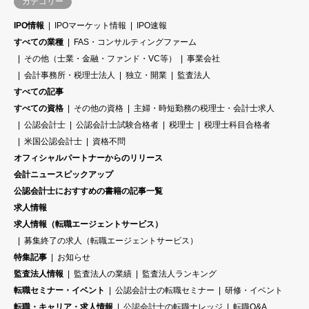
カテゴリー
IPO情報
IPOマーケット情報
IPO速報
すべての業種
FAS・コンサルティングファーム
その他（士業・金融・ファンド・VC等）
事業会社
会計事務所・税理士法人
独立・開業
監査法人
すべての記事
すべての資格
その他の資格
主婦・時短勤務の税理士・会計士求人
公認会計士
公認会計士試験合格者
税理士
税理士科目合格者
米国公認会計士
資格不問
オフィシャルパートナーからのリリース
会計ニュースピックアップ
公認会計士におすすめの書籍の記事一覧
求人情報
求人情報（転職エージェントサービス）
募集終了の求人（転職エージェントサービス）
特集記事
お知らせ
監査法人情報
監査法人の業績
監査法人ランキング
転職セミナー・イベント
公認会計士の転職セミナー
研修・イベント
転職・キャリア・求人情報
公認会計士の転職ナレッジ
転職Q&A