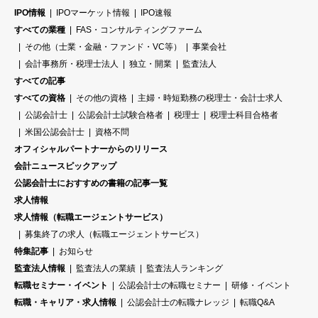
IPO情報
IPOマーケット情報
IPO速報
すべての業種
FAS・コンサルティングファーム
その他（士業・金融・ファンド・VC等）
事業会社
会計事務所・税理士法人
独立・開業
監査法人
すべての記事
すべての資格
その他の資格
主婦・時短勤務の税理士・会計士求人
公認会計士
公認会計士試験合格者
税理士
税理士科目合格者
米国公認会計士
資格不問
オフィシャルパートナーからのリリース
会計ニュースピックアップ
公認会計士におすすめの書籍の記事一覧
求人情報
求人情報（転職エージェントサービス）
募集終了の求人（転職エージェントサービス）
特集記事
お知らせ
監査法人情報
監査法人の業績
監査法人ランキング
転職セミナー・イベント
公認会計士の転職セミナー
研修・イベント
転職・キャリア・求人情報
公認会計士の転職ナレッジ
転職Q&A