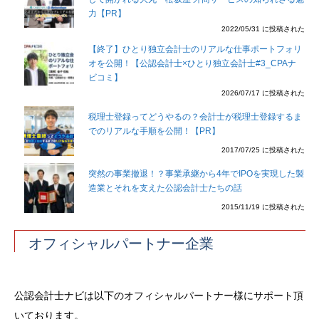
力【PR】
2022/05/31 に投稿された
【終了】ひとり独立会計士のリアルな仕事ポートフォリ
オを公開！【公認会計士×ひとり独立会計士#3_CPAナ
ビコミ】
2026/07/17 に投稿された
税理士登録ってどうやるの？会計士が税理士登録するま
でのリアルな手順を公開！【PR】
2017/07/25 に投稿された
突然の事業撤退！？事業承継から4年でIPOを実現した製
造業とそれを支えた公認会計士たちの話
2015/11/19 に投稿された
オフィシャルパートナー企業
公認会計士ナビは以下のオフィシャルパートナー様にサポート頂
いております。