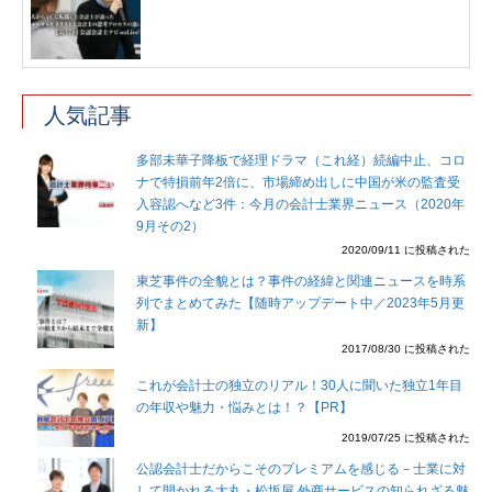
人気記事
多部未華子降板で経理ドラマ（これ経）続編中止、コロ
ナで特損前年2倍に、市場締め出しに中国が米の監査受
入容認へなど3件：今月の会計士業界ニュース（2020年
9月その2）
2020/09/11 に投稿された
東芝事件の全貌とは？事件の経緯と関連ニュースを時系
列でまとめてみた【随時アップデート中／2023年5月更
新】
2017/08/30 に投稿された
これが会計士の独立のリアル！30人に聞いた独立1年目
の年収や魅力・悩みとは！？【PR】
2019/07/25 に投稿された
公認会計士だからこそのプレミアムを感じる－士業に対
して開かれる大丸・松坂屋 外商サービスの知られざる魅