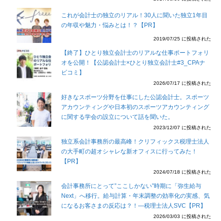
これが会計士の独立のリアル！30人に聞いた独立1年目
の年収や魅力・悩みとは！？【PR】
2019/07/25 に投稿された
【終了】ひとり独立会計士のリアルな仕事ポートフォリ
オを公開！【公認会計士×ひとり独立会計士#3_CPAナ
ビコミ】
2026/07/17 に投稿された
好きなスポーツ分野を仕事にした公認会計士。スポーツ
アカウンティングや日本初のスポーツアカウンティング
に関する学会の設立について話を聞いた。
2023/12/07 に投稿された
独立系会計事務所の最高峰！クリフィックス税理士法人
の大手町の超オシャレな新オフィスに行ってみた！
【PR】
2024/07/18 に投稿された
会計事務所にとって”ここしかない”時期に「弥生給与
Next」へ移行。給与計算・年末調整の効率化の実感、気
になるお客さまの反応は？！―税理士法人SVC【PR】
2026/03/03 に投稿された