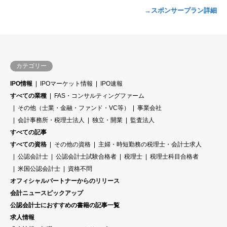
→スポンサープラン詳細
カテゴリー
IPO情報
IPOマーケット情報
IPO速報
すべての業種
FAS・コンサルティングファーム
その他（士業・金融・ファンド・VC等）
事業会社
会計事務所・税理士法人
独立・開業
監査法人
すべての記事
すべての資格
その他の資格
主婦・時短勤務の税理士・会計士求人
公認会計士
公認会計士試験合格者
税理士
税理士科目合格者
米国公認会計士
資格不問
オフィシャルパートナーからのリリース
会計ニュースピックアップ
公認会計士におすすめの書籍の記事一覧
求人情報