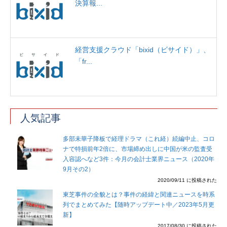
決算報...
経営支援クラウド「bixid（ビサイド）」、
「fr...
人気記事
多部未華子降板で経理ドラマ（これ経）続編中止、コロ
ナで特損前年2倍に、市場締め出しに中国が米の監査受
入容認へなど3件：今月の会計士業界ニュース（2020年
9月その2）
2020/09/11 に投稿された
東芝事件の全貌とは？事件の経緯と関連ニュースを時系
列でまとめてみた【随時アップデート中／2023年5月更
新】
2017/08/30 に投稿された