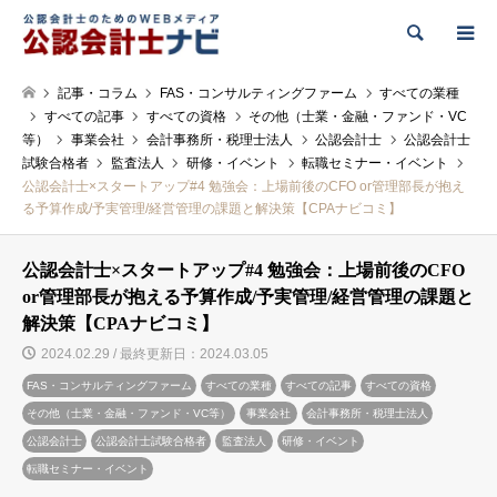
検索
記事・コラム
FAS・コンサルティングファーム
すべての業種
すべての記事
すべての資格
その他（士業・金融・ファンド・VC
等）
事業会社
会計事務所・税理士法人
公認会計士
公認会計士
試験合格者
監査法人
研修・イベント
転職セミナー・イベント
公認会計士×スタートアップ#4 勉強会：上場前後のCFO or管理部長が抱え
る予算作成/予実管理/経営管理の課題と解決策【CPAナビコミ】
公認会計士×スタートアップ#4 勉強会：上場前後のCFO
or管理部長が抱える予算作成/予実管理/経営管理の課題と
解決策【CPAナビコミ】
2024.02.29 / 最終更新日：2024.03.05
FAS・コンサルティングファーム
すべての業種
すべての記事
すべての資格
その他（士業・金融・ファンド・VC等）
事業会社
会計事務所・税理士法人
公認会計士
公認会計士試験合格者
監査法人
研修・イベント
転職セミナー・イベント