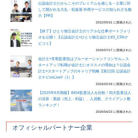
公認会計士だからこそのプレミアムを感じる－士業に対
して開かれる大丸・松坂屋 外商サービスの知られざる魅
力【PR】
2022/05/31 に投稿された
【終了】ひとり独立会計士のリアルな仕事ポートフォリ
オを公開！【公認会計士×ひとり独立会計士#3_CPAナ
ビコミ】
2026/07/17 に投稿された
会計士×常勤監査役はブルーオーシャン？コンサル→ス
タートアップ転職が会計士にオススメの理由は？公認会
計士×スタートアップのキャリア戦略【第12回 公認会計
士ナビonLive!!（1）】
2024/02/19 に投稿された
【2025年6月期版】BIG4監査法人を比較！四大監査法人
の決算・業績（売上・利益）、人員数、クライアント数
ランキング！
2026/04/23 に投稿された
オフィシャルパートナー企業