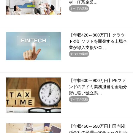
材・IT系企業…
すべての業種
【年収420～800万円】クラウ
ド会計ソフトを開発する上場企
業が導入支援やロ…
すべての業種
【年収600～900万円】PEファ
ンドのアドミ業務担当を金融分
野に強い独立系…
すべての業種
【年収450～550万円】国内関
係会社の経理一次チェック担当