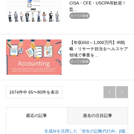
CISA・CFE・USCPA等歓迎！
監…
すべての業種
【年収650～1,000万円】IR戦
略・リサーチ担当をヘルスケア
領域で事業を…
すべての業種
1674件中 65〜80件を表示


最近の記事
過去の注目記事
生成AIを活用した「弥生の記帳代行AI」β版