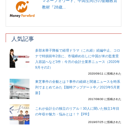
マネーフォワード、中高生向けの金融教育
教材『28歳...
人気記事
多部未華子降板で経理ドラマ（これ経）続編中止、コロ
ナで特損前年2倍に、市場締め出しに中国が米の監査受
入容認へなど3件：今月の会計士業界ニュース（2020年
9月その2）
2020/09/11 に投稿された
東芝事件の全貌とは？事件の経緯と関連ニュースを時系
列でまとめてみた【随時アップデート中／2023年5月更
新】
2017/08/30 に投稿された
これが会計士の独立のリアル！30人に聞いた独立1年目
の年収や魅力・悩みとは！？【PR】
2019/07/25 に投稿された