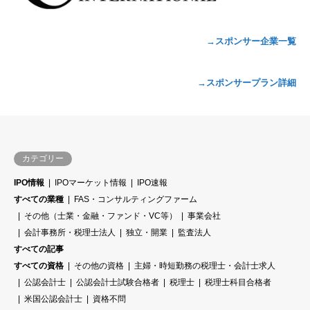
→スポンサー企業一覧
→スポンサープラン詳細
カテゴリー
IPO情報
IPOマーケット情報
IPO速報
すべての業種
FAS・コンサルティングファーム
その他（士業・金融・ファンド・VC等）
事業会社
会計事務所・税理士法人
独立・開業
監査法人
すべての記事
すべての資格
その他の資格
主婦・時短勤務の税理士・会計士求人
公認会計士
公認会計士試験合格者
税理士
税理士科目合格者
米国公認会計士
資格不問