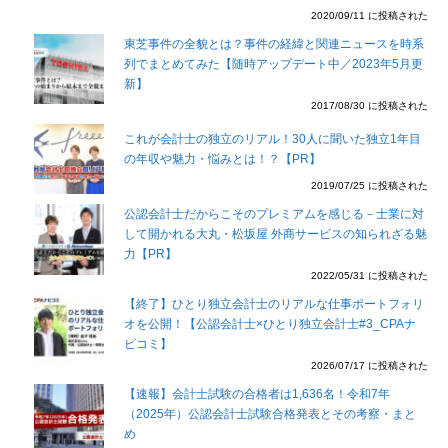
2020/09/11 に投稿された
東芝事件の全貌とは？事件の経緯と関連ニュースを時系
列でまとめてみた【随時アップデート中／2023年5月更
新】
2017/08/30 に投稿された
これが会計士の独立のリアル！30人に聞いた独立1年目
の年収や魅力・悩みとは！？【PR】
2019/07/25 に投稿された
公認会計士だからこそのプレミアムを感じる－士業に対
して開かれる大丸・松坂屋 外商サービスの知られざる魅
力【PR】
2022/05/31 に投稿された
【終了】ひとり独立会計士のリアルな仕事ポートフォリ
オを公開！【公認会計士×ひとり独立会計士#3_CPAナ
ビコミ】
2026/07/17 に投稿された
【速報】会計士試験の合格者は1,636名！令和7年
（2025年）公認会計士試験合格発表とその考察・まと
め