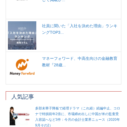
社員に聞いた「入社を決めた理由」ランキ
ングTOP3...
マネーフォワード、中高生向けの金融教育
教材『28歳...
人気記事
多部未華子降板で経理ドラマ（これ経）続編中止、コロ
ナで特損前年2倍に、市場締め出しに中国が米の監査受
入容認へなど3件：今月の会計士業界ニュース（2020年
9月その2）