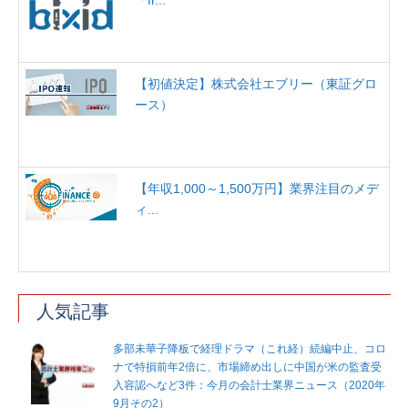
「fr...
【初値決定】株式会社エブリー（東証グロ
ース）
【年収1,000～1,500万円】業界注目のメデ
ィ...
人気記事
多部未華子降板で経理ドラマ（これ経）続編中止、コロ
ナで特損前年2倍に、市場締め出しに中国が米の監査受
入容認へなど3件：今月の会計士業界ニュース（2020年
9月その2）