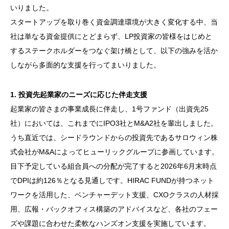
いりました。
スタートアップを取り巻く資金調達環境が大きく変化する中、当
社は単なる資金提供にとどまらず、LP投資家の皆様をはじめと
するステークホルダーをつなぐ架け橋として、以下の強みを活か
しながら多面的な支援を行ってまいりました。
1. 投資先起業家のニーズに応じた伴走支援
起業家の皆さまの事業成長に伴走し、1号ファンド（出資先25
社）においては、これまでにIPO3社とM&A2社を輩出しました。
うち直近では、シードラウンドからの投資先であるサロウィン株
式会社がM&Aによってヒューリックグループに参画しています。
目下予定している組合員への分配が完了すると2026年6月末時点
でDPIは約126％となる見通しです。HIRAC FUNDが持つネット
ワークを活用した、ベンチャーデット支援、CXOクラスの人材採
用、広報・バックオフィス構築のアドバイスなど、各社のフェー
ズや課題に合わせた柔軟なハンズオン支援を実施しています。