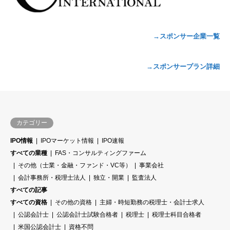
→スポンサー企業一覧
→スポンサープラン詳細
カテゴリー
IPO情報
IPOマーケット情報
IPO速報
すべての業種
FAS・コンサルティングファーム
その他（士業・金融・ファンド・VC等）
事業会社
会計事務所・税理士法人
独立・開業
監査法人
すべての記事
すべての資格
その他の資格
主婦・時短勤務の税理士・会計士求人
公認会計士
公認会計士試験合格者
税理士
税理士科目合格者
米国公認会計士
資格不問