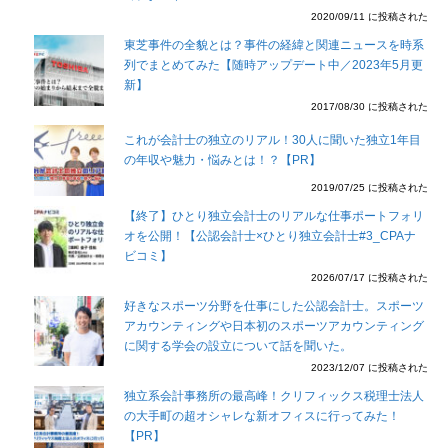
2020/09/11 に投稿された
東芝事件の全貌とは？事件の経緯と関連ニュースを時系
列でまとめてみた【随時アップデート中／2023年5月更
新】
2017/08/30 に投稿された
これが会計士の独立のリアル！30人に聞いた独立1年目
の年収や魅力・悩みとは！？【PR】
2019/07/25 に投稿された
【終了】ひとり独立会計士のリアルな仕事ポートフォリ
オを公開！【公認会計士×ひとり独立会計士#3_CPAナ
ビコミ】
2026/07/17 に投稿された
好きなスポーツ分野を仕事にした公認会計士。スポーツ
アカウンティングや日本初のスポーツアカウンティング
に関する学会の設立について話を聞いた。
2023/12/07 に投稿された
独立系会計事務所の最高峰！クリフィックス税理士法人
の大手町の超オシャレな新オフィスに行ってみた！
【PR】