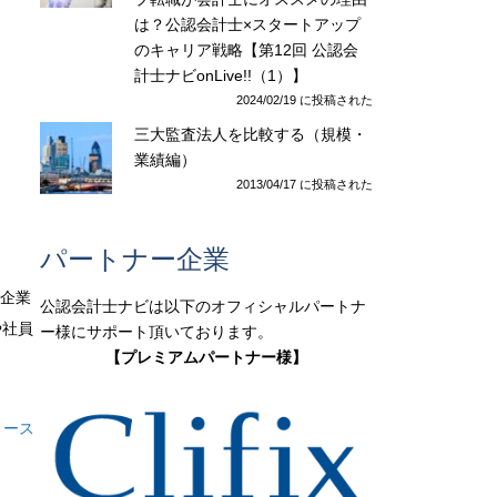
は？公認会計士×スタートアップ
のキャリア戦略【第12回 公認会
計士ナビonLive!!（1）】
2024/02/19 に投稿された
三大監査法人を比較する（規模・
業績編）
2013/04/17 に投稿された
パートナー企業
小企業
公認会計士ナビは以下のオフィシャルパートナ
や社員
ー様にサポート頂いております。
【プレミアムパートナー様】
リース