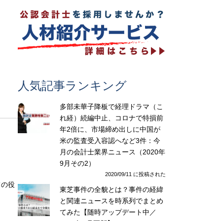
人気記事ランキング
多部未華子降板で経理ドラマ（こ
れ経）続編中止、コロナで特損前
年2倍に、市場締め出しに中国が
米の監査受入容認へなど3件：今
月の会計士業界ニュース（2020年
9月その2）
2020/09/11 に投稿された
ての役
東芝事件の全貌とは？事件の経緯
と関連ニュースを時系列でまとめ
てみた【随時アップデート中／