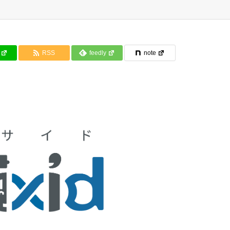
RSS
feedly
note