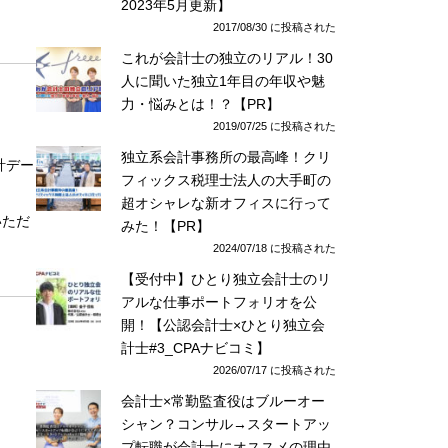
2023年5月更新】
2017/08/30 に投稿された
これが会計士の独立のリアル！30
人に聞いた独立1年目の年収や魅
力・悩みとは！？【PR】
2019/07/25 に投稿された
独立系会計事務所の最高峰！クリ
計デー
フィックス税理士法人の大手町の
超オシャレな新オフィスに行って
いただ
みた！【PR】
2024/07/18 に投稿された
【受付中】ひとり独立会計士のリ
アルな仕事ポートフォリオを公
開！【公認会計士×ひとり独立会
計士#3_CPAナビコミ】
2026/07/17 に投稿された
会計士×常勤監査役はブルーオー
シャン？コンサル→スタートアッ
プ転職が会計士にオススメの理由