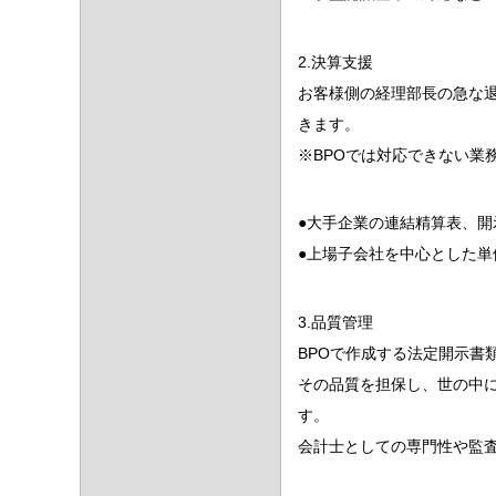
2.決算支援
お客様側の経理部長の急な
きます。
※BPOでは対応できない業
●大手企業の連結精算表、開
●上場子会社を中心とした単
3.品質管理
BPOで作成する法定開示書
その品質を担保し、世の中
す。
会計士としての専門性や監