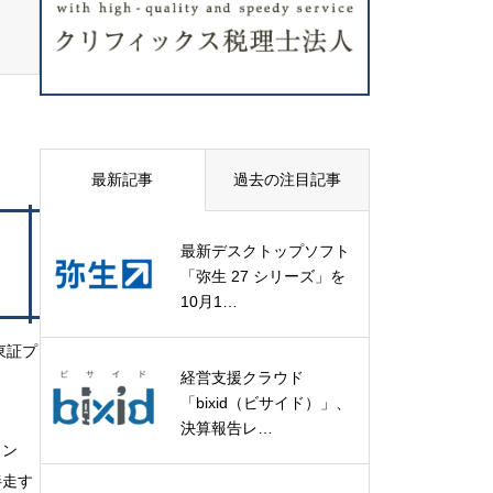
最新記事
過去の注目記事
最新デスクトップソフト
「弥生 27 シリーズ」を
10月1…
東証プ
経営支援クラウド
「bixid（ビサイド）」、
決算報告レ…
ィン
伴走す