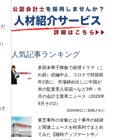
ただ
等）
人気記事ランキング
多部未華子降板で経理ドラマ（こ
れ経）続編中止、コロナで特損前
年2倍に、市場締め出しに中国が
米の監査受入容認へなど3件：今
月の会計士業界ニュース（2020年
9月その2）
務で
2020/09/11 に投稿された
東芝事件の全貌とは？事件の経緯
と関連ニュースを時系列でまとめ
てみた【随時アップデート中／