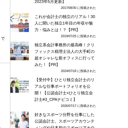
2023年5月更新】
2017/08/30 に投稿された
これが会計士の独立のリアル！30
人に聞いた独立1年目の年収や魅
力・悩みとは！？【PR】
2019/07/25 に投稿された
まで
独立系会計事務所の最高峰！クリ
フィックス税理士法人の大手町の
超オシャレな新オフィスに行って
みた！【PR】
2024/07/18 に投稿された
【受付中】ひとり独立会計士のリ
アルな仕事ポートフォリオを公
開！【公認会計士×ひとり独立会
計士#3_CPAナビコミ】
2026/07/17 に投稿された
好きなスポーツ分野を仕事にした
公認会計士。スポーツアカウンテ
ィングや日本初のスポーツアカウ