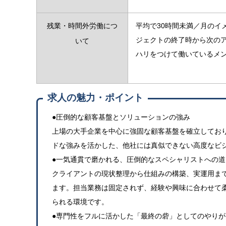
残業・時間外労働につ
平均で30時間未満／月のイ
ジェクトの終了時から次の
いて
ハリをつけて働いているメ
求人の魅力・ポイント
●圧倒的な顧客基盤とソリューションの強み
上場の大手企業を中心に強固な顧客基盤を確立してお
ドな強みを活かした、他社には真似できない高度なビ
●一気通貫で磨かれる、圧倒的なスペシャリストへの道
クライアントの現状整理から仕組みの構築、実運用ま
ます。担当業務は固定されず、経験や興味に合わせて
られる環境です。
●専門性をフルに活かした「最終の砦」としてのやりが