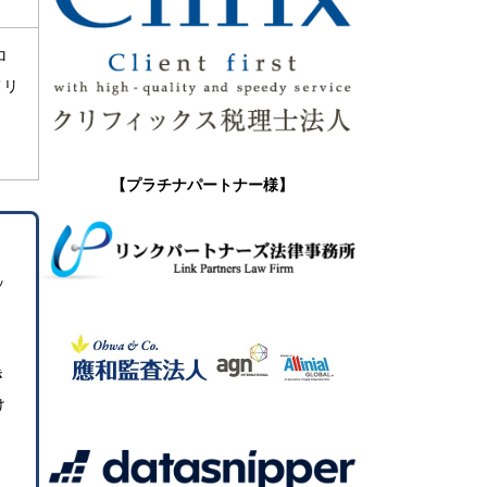
ロ
メリ
【プラチナパートナー様】
ッ
き
け