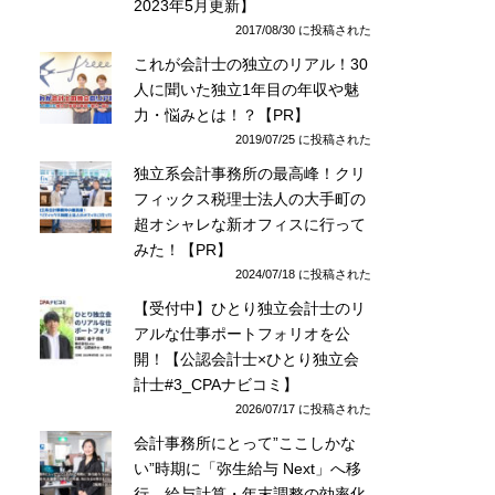
2023年5月更新】
2017/08/30 に投稿された
これが会計士の独立のリアル！30
人に聞いた独立1年目の年収や魅
力・悩みとは！？【PR】
2019/07/25 に投稿された
独立系会計事務所の最高峰！クリ
フィックス税理士法人の大手町の
超オシャレな新オフィスに行って
みた！【PR】
2024/07/18 に投稿された
【受付中】ひとり独立会計士のリ
アルな仕事ポートフォリオを公
開！【公認会計士×ひとり独立会
計士#3_CPAナビコミ】
2026/07/17 に投稿された
会計事務所にとって”ここしかな
い”時期に「弥生給与 Next」へ移
行。給与計算・年末調整の効率化