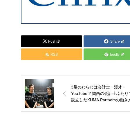
Post
Share
RSS
feedly
3足のわらじは会計士・漫才・
YouTube!? 関西の会計士ふたり
設立したKUMA Partnersの働き