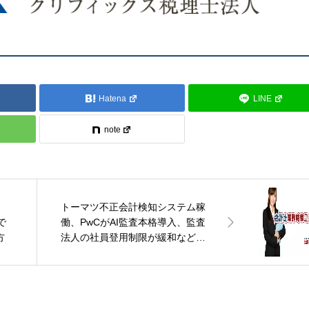
Hatena
LINE
note
トーマツ不正会計検知システム稼
で
働、PwCがAI監査本格導入、監査
方
法人の社員登用制限が緩和など全3
件：今月の会計士業界ニュース
（2022年1月その1）