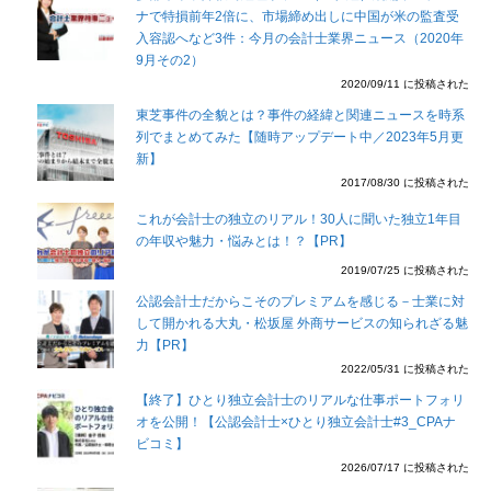
ナで特損前年2倍に、市場締め出しに中国が米の監査受
入容認へなど3件：今月の会計士業界ニュース（2020年
9月その2）
2020/09/11 に投稿された
東芝事件の全貌とは？事件の経緯と関連ニュースを時系
列でまとめてみた【随時アップデート中／2023年5月更
新】
2017/08/30 に投稿された
これが会計士の独立のリアル！30人に聞いた独立1年目
の年収や魅力・悩みとは！？【PR】
2019/07/25 に投稿された
公認会計士だからこそのプレミアムを感じる－士業に対
して開かれる大丸・松坂屋 外商サービスの知られざる魅
力【PR】
2022/05/31 に投稿された
【終了】ひとり独立会計士のリアルな仕事ポートフォリ
オを公開！【公認会計士×ひとり独立会計士#3_CPAナ
ビコミ】
2026/07/17 に投稿された