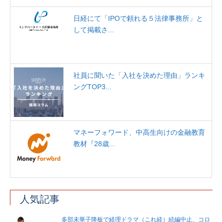
日経にて「IPOで頼れる５法律事務所」と
して掲載さ...
社員に聞いた「入社を決めた理由」ランキ
ングTOP3...
マネーフォワード、中高生向けの金融教育
教材『28歳...
人気記事
多部未華子降板で経理ドラマ（これ経）続編中止、コロ