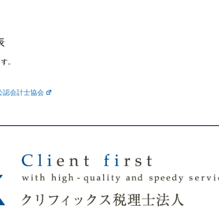
表
ます。
公認会計士協会