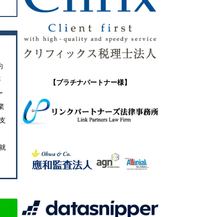
】
約
事
【プラチナパートナー様】
ー
業
支
）就