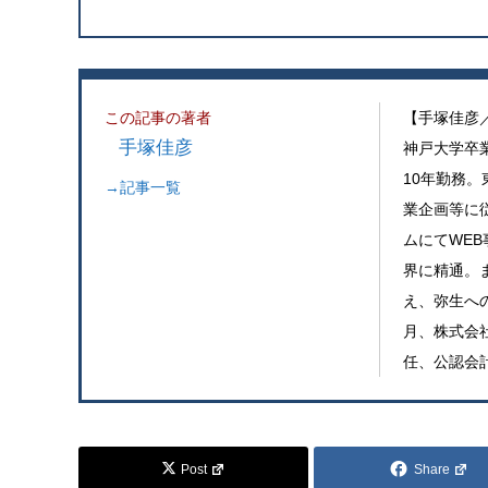
この記事の著者
【手塚佳彦
手塚佳彦
神戸大学卒
10年勤務
→記事一覧
業企画等に
ムにてWE
界に精通。ま
え、弥生への
月、株式会社ワ
任、公認会
Post
Share