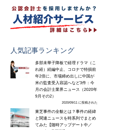
人気記事ランキング
多部未華子降板で経理ドラマ（こ
れ経）続編中止、コロナで特損前
年2倍に、市場締め出しに中国が
米の監査受入容認へなど3件：今
月の会計士業界ニュース（2020年
9月その2）
2020/09/11 に投稿された
東芝事件の全貌とは？事件の経緯
と関連ニュースを時系列でまとめ
てみた【随時アップデート中／