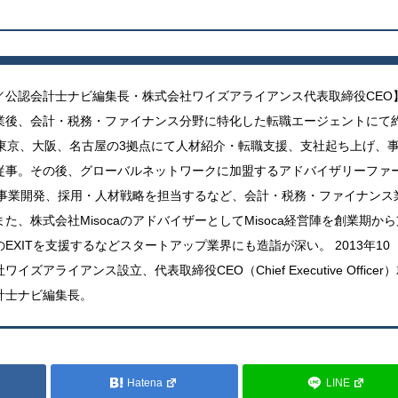
／公認会計士ナビ編集長・株式会社ワイズアライアンス代表取締役CEO
業後、会計・税務・ファイナンス分野に特化した転職エージェントにて
。東京、大阪、名古屋の3拠点にて人材紹介・転職支援、支社起ち上げ、
従事。その後、グローバルネットワークに加盟するアドバイザリーファ
B事業開発、採用・人材戦略を担当するなど、会計・税務・ファイナンス
た、株式会社MisocaのアドバイザーとしてMisoca経営陣を創業期から
EXITを支援するなどスタートアップ業界にも造詣が深い。 2013年10
イズアライアンス設立、代表取締役CEO（Chief Executive Officer
計士ナビ編集長。
Hatena
LINE