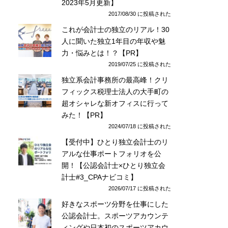
2023年5月更新】
2017/08/30 に投稿された
これが会計士の独立のリアル！30
人に聞いた独立1年目の年収や魅
力・悩みとは！？【PR】
2019/07/25 に投稿された
独立系会計事務所の最高峰！クリ
フィックス税理士法人の大手町の
超オシャレな新オフィスに行って
みた！【PR】
2024/07/18 に投稿された
【受付中】ひとり独立会計士のリ
アルな仕事ポートフォリオを公
開！【公認会計士×ひとり独立会
計士#3_CPAナビコミ】
2026/07/17 に投稿された
好きなスポーツ分野を仕事にした
公認会計士。スポーツアカウンテ
ィングや日本初のスポーツアカウ