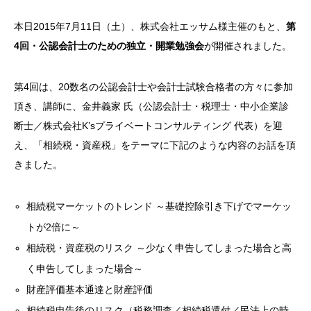
本日2015年7月11日（土）、株式会社エッサム様主催のもと、
第
4回・公認会計士のための独立・開業勉強会
が開催されました。
第4回は、20数名の公認会計士や会計士試験合格者の方々に参加
頂き、講師に、金井義家 氏（公認会計士・税理士・中小企業診
断士／株式会社K’sプライベートコンサルティング 代表）を迎
え、「相続税・資産税」をテーマに下記のような内容のお話を頂
きました。
相続税マーケットのトレンド ～基礎控除引き下げでマーケッ
トが2倍に～
相続税・資産税のリスク ～少なく申告してしまった場合と高
く申告してしまった場合～
財産評価基本通達と財産評価
相続税申告後のリスク（税務調査／相続税還付／民法上の時