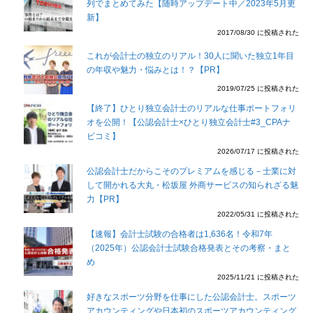
列でまとめてみた【随時アップデート中／2023年5月更
新】
2017/08/30 に投稿された
これが会計士の独立のリアル！30人に聞いた独立1年目
の年収や魅力・悩みとは！？【PR】
2019/07/25 に投稿された
【終了】ひとり独立会計士のリアルな仕事ポートフォリ
オを公開！【公認会計士×ひとり独立会計士#3_CPAナ
ビコミ】
2026/07/17 に投稿された
公認会計士だからこそのプレミアムを感じる－士業に対
して開かれる大丸・松坂屋 外商サービスの知られざる魅
力【PR】
2022/05/31 に投稿された
【速報】会計士試験の合格者は1,636名！令和7年
（2025年）公認会計士試験合格発表とその考察・まと
め
2025/11/21 に投稿された
好きなスポーツ分野を仕事にした公認会計士。スポーツ
アカウンティングや日本初のスポーツアカウンティング