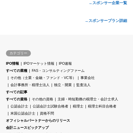
→スポンサー企業一覧
→スポンサープラン詳細
カテゴリー
IPO情報
IPOマーケット情報
IPO速報
すべての業種
FAS・コンサルティングファーム
その他（士業・金融・ファンド・VC等）
事業会社
会計事務所・税理士法人
独立・開業
監査法人
すべての記事
すべての資格
その他の資格
主婦・時短勤務の税理士・会計士求人
公認会計士
公認会計士試験合格者
税理士
税理士科目合格者
米国公認会計士
資格不問
オフィシャルパートナーからのリリース
会計ニュースピックアップ