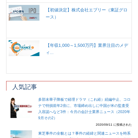
【初値決定】株式会社エブリー（東証グロ
ース）
【年収1,000～1,500万円】業界注目のメデ
ィ...
人気記事
多部未華子降板で経理ドラマ（これ経）続編中止、コロ
ナで特損前年2倍に、市場締め出しに中国が米の監査受
入容認へなど3件：今月の会計士業界ニュース（2020年
9月その2）
2020/09/11 に投稿された
東芝事件の全貌とは？事件の経緯と関連ニュースを時系