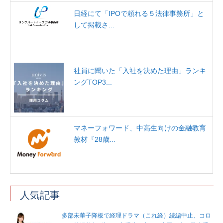
日経にて「IPOで頼れる５法律事務所」と
して掲載さ...
社員に聞いた「入社を決めた理由」ランキ
ングTOP3...
マネーフォワード、中高生向けの金融教育
教材『28歳...
人気記事
多部未華子降板で経理ドラマ（これ経）続編中止、コロ