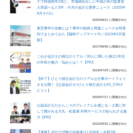
ナで特損前年2倍に、市場締め出しに中国が米の監査受
入容認へなど3件：今月の会計士業界ニュース（2020年
9月その2）
2020/09/11 に投稿された
東芝事件の全貌とは？事件の経緯と関連ニュースを時系
列でまとめてみた【随時アップデート中／2023年5月更
新】
2017/08/30 に投稿された
これが会計士の独立のリアル！30人に聞いた独立1年目
の年収や魅力・悩みとは！？【PR】
2019/07/25 に投稿された
【終了】ひとり独立会計士のリアルな仕事ポートフォリ
オを公開！【公認会計士×ひとり独立会計士#3_CPAナ
ビコミ】
2026/07/17 に投稿された
公認会計士だからこそのプレミアムを感じる－士業に対
して開かれる大丸・松坂屋 外商サービスの知られざる魅
力【PR】
2022/05/31 に投稿された
【速報】会計士試験の合格者は1,636名！令和7年