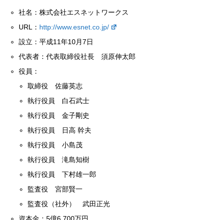
社名：株式会社エスネットワークス
URL：
http://www.esnet.co.jp/
設立：平成11年10月7日
代表者：代表取締役社長 須原伸太郎
役員：
取締役 佐藤英志
執行役員 白石武士
執行役員 金子剛史
執行役員 日高 幹夫
執行役員 小島茂
執行役員 滝島知樹
執行役員 下村雄一郎
監査役 宮部賢一
監査役（社外） 武田正光
資本金：5億6,700万円