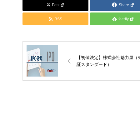
Post
Share
RSS
feedly
【初値決定】株式会社魁力屋（
証スタンダード）