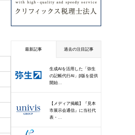
最新記事
過去の注目記事
生成AIを活用した「弥生
の記帳代行AI」β版を提供
開始…
【メディア掲載】『見本
市展示会通信』に当社代
表・…