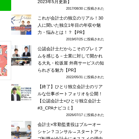
2023年5月更新】
2017/08/30 に投稿された
これが会計士の独立のリアル！30
人に聞いた独立1年目の年収や魅
力・悩みとは！？【PR】
2019/07/25 に投稿された
公認会計士だからこそのプレミア
ムを感じる－士業に対して開かれ
る大丸・松坂屋 外商サービスの知
られざる魅力【PR】
2022/05/31 に投稿された
【終了】ひとり独立会計士のリア
ルな仕事ポートフォリオを公開！
【公認会計士×ひとり独立会計士
#3_CPAナビコミ】
2026/07/17 に投稿された
会計士×常勤監査役はブルーオー
シャン？コンサル→スタートアッ
プ転職が会計士にオススメの理由