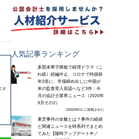
人気記事ランキング
多部未華子降板で経理ドラマ（こ
れ経）続編中止、コロナで特損前
年2倍に、市場締め出しに中国が
米の監査受入容認へなど3件：今
月の会計士業界ニュース（2020年
9月その2）
2020/09/11 に投稿された
東芝事件の全貌とは？事件の経緯
と関連ニュースを時系列でまとめ
てみた【随時アップデート中／