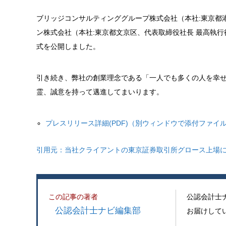
ブリッジコンサルティンググループ株式会社（本社:東京都港
ン株式会社（本社:東京都文京区、代表取締役社⾧ 最高執行役員
式を公開しました。
引き続き、弊社の創業理念である「一人でも多くの人を幸
霊、誠意を持って邁進してまいります。
プレスリリース詳細(PDF)（別ウィンドウで添付ファイ
引用元：
当社クライアントの東京証券取引所グロース上場に
この記事の著者
公認会計士
公認会計士ナビ編集部
お届けして