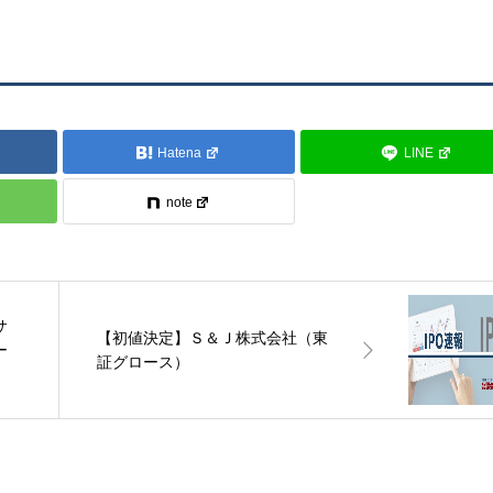
Hatena
LINE
note
サ
【初値決定】Ｓ＆Ｊ株式会社（東
ー
証グロース）