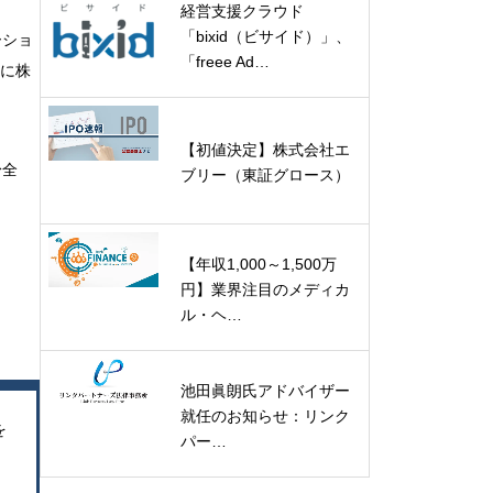
経営支援クラウド
「bixid（ビサイド）」、
ーショ
「freee Ad…
場に株
【初値決定】株式会社エ
身全
ブリー（東証グロース）
【年収1,000～1,500万
円】業界注目のメディカ
ル・ヘ…
池田眞朗氏アドバイザー
就任のお知らせ：リンク
を
パー…