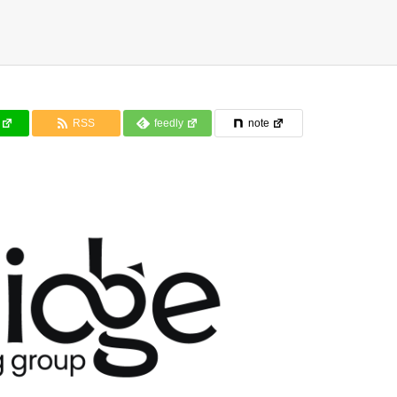
RSS
feedly
note