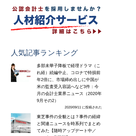
人気記事ランキング
多部未華子降板で経理ドラマ（こ
れ経）続編中止、コロナで特損前
年2倍に、市場締め出しに中国が
米の監査受入容認へなど3件：今
月の会計士業界ニュース（2020年
9月その2）
2020/09/11 に投稿された
東芝事件の全貌とは？事件の経緯
と関連ニュースを時系列でまとめ
てみた【随時アップデート中／