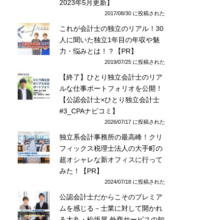
2023年5月更新】
2017/08/30 に投稿された
これが会計士の独立のリアル！30
人に聞いた独立1年目の年収や魅
力・悩みとは！？【PR】
2019/07/25 に投稿された
【終了】ひとり独立会計士のリア
ルな仕事ポートフォリオを公開！
【公認会計士×ひとり独立会計士
#3_CPAナビコミ】
2026/07/17 に投稿された
独立系会計事務所の最高峰！クリ
フィックス税理士法人の大手町の
超オシャレな新オフィスに行って
みた！【PR】
2024/07/18 に投稿された
公認会計士だからこそのプレミア
ムを感じる－士業に対して開かれ
る大丸・松坂屋 外商サービスの知