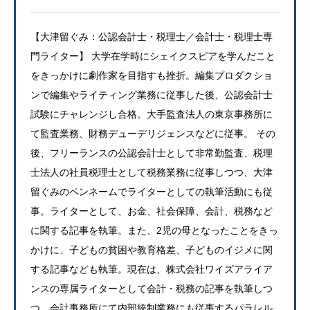
【大津留ぐみ：公認会計士・税理士／会計士・税理士専
門ライター】 大学在学時にシェイクスピアを学んだこと
をきっかけに劇作家を目指すも挫折。編集プロダクショ
ンで編集やライティング業務に従事した後、公認会計士
試験にチャレンジし合格。大手監査法人の東京事務所に
て監査業務、財務デューデリジェンスなどに従事。 その
後、フリーランスの公認会計士として非常勤監査、税理
士法人の社員税理士として税務業務に従事しつつ、大津
留ぐみのペンネームでライターとしての執筆活動にも従
事。ライターとして、お金、社会保障、会計、税務など
に関する記事を執筆。また、2児の母となったことをきっ
かけに、子どもの貧困や教育格差、子どものイジメに関
する記事なども執筆。現在は、株式会社ワイズアライア
ンスの専属ライターとして会計・税務の記事を執筆しつ
つ、会計事務所にて内部統制業務にも従事するパラレル