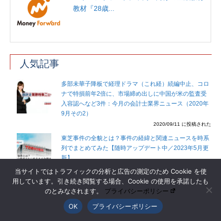
教材『28歳...
人気記事
多部未華子降板で経理ドラマ（これ経）続編中止、コロ
ナで特損前年2倍に、市場締め出しに中国が米の監査受
入容認へなど3件：今月の会計士業界ニュース（2020年
9月その2）
2020/09/11 に投稿された
東芝事件の全貌とは？事件の経緯と関連ニュースを時系
列でまとめてみた【随時アップデート中／2023年5月更
新】
2017/08/30 に投稿された
当サイトではトラフィックの分析と広告の測定のため Cookie を使
用しています。引き続き閲覧する場合、Cookie の使用を承諾したも
これが会計士の独立のリアル！30人に聞いた独立1年目
のとみなされます。
プライバシーポリシー
の年収や魅力・悩みとは！？【PR】
OK
プライバシーポリシー
2019/07/25 に投稿された