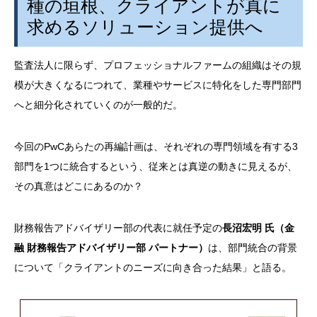
種の垣根、クライアントが真に
求めるソリューション提供へ
監査法人に限らず、プロフェッショナルファームの組織はその規
模が大きくなるにつれて、業種やサービスに特化をした専門部門
へと細分化されていくのが一般的だ。
今回の
PwC
あらたの再編計画は、それぞれの専門領域を有する
3
部門を
1
つに統合するという、従来とは真逆の動きに見えるが、
その真意はどこにあるのか？
財務報告アドバイザリー部の代表に就任予定の
長沼宏明 氏（金
融 財務報告アドバイザリー部 パートナー）
は、部門統合の背景
について「クライアントのニーズに向き合った結果」と語る。