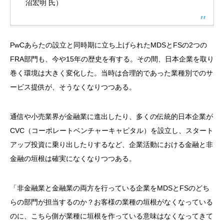
沼宏明 氏）
PwCあらたの設立と同時期に立ち上げられた
MDS
と
FS
の
2
つの
FRA
部門も、今や
15
年の歴史を有する。その間、日本企業を取り
巻く環境は大きく変化した。当時は合理的であった業種別でのサ
ービス提供が、そうなくなりつつある。
通信や小売業界が金融業に進出したり、多くの伝統的日本企業が
CVC
（コーポレートベンチャーキャピタル）を設立し、スタート
アップ投資に乗り出したりするなど、企業活動における金融と非
金融の垣根は確実になくなりつつある。
「非金融業と金融業の両方を行っている企業を
MDS
と
FS
のどち
らの部門が担当するのか？お客様の業種の垣根がなくなっている
のに、こちら側が業種に垣根を作っている意味はなくなってきて