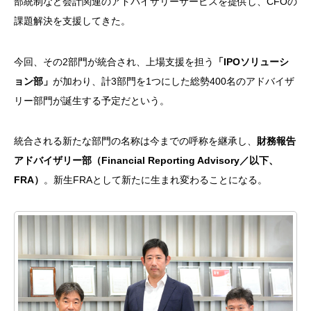
部統制など会計関連のアドバイザリーサービスを提供し、
CFO
の
課題解決を支援してきた。
今回、その
2
部門が統合され、上場支援を担う
「
IPO
ソリューシ
ョン部」
が加わり、計
3
部門を
1
つにした総勢
400
名のアドバイザ
リー部門が誕生する予定だという。
統合される新たな部門の名称は今までの呼称を継承し、
財務報告
アドバイザリー部（
Financial Reporting Advisory
／以下、
FRA
）
。新生
FRA
として新たに生まれ変わることになる。