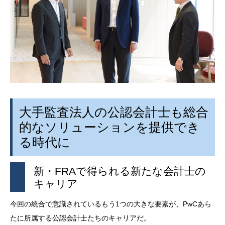
大手監査法人の公認会計士も総合
的なソリューションを提供でき
る時代に
新・
FRA
で得られる新たな会計士の
キャリア
今回の統合で意識されているもう
1
つの大きな要素が、
PwC
あら
たに所属する公認会計士たちのキャリアだ。