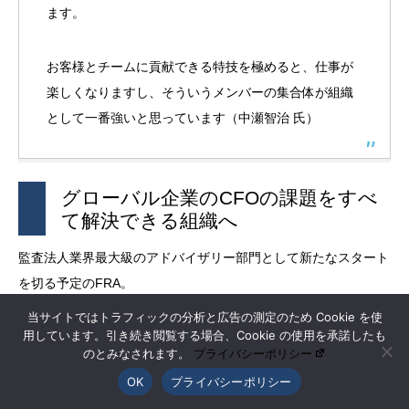
ます。
お客様とチームに貢献できる特技を極めると、仕事が
楽しくなりますし、そういうメンバーの集合体が組織
として一番強いと思っています（中瀬智治 氏）
グローバル企業の
CFO
の課題をすべ
て解決できる組織へ
監査法人業界最大級のアドバイザリー部門として新たなスタート
を切る予定の
FRA
。
当サイトではトラフィックの分析と広告の測定のため Cookie を使
用しています。引き続き閲覧する場合、Cookie の使用を承諾したも
そんな
FRA
が目指すのは
「
グローバル企業の
CFO
の課題をすべて
のとみなされます。
プライバシーポリシー
解決できる組織」
だ。
OK
プライバシーポリシー