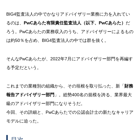
BIG4監査法人の中でかなりアドバイザリー業務に力を入れてい
るのは、
PwCあらた有限責任監査法人（以下、PwCあらた）
だ
ろう。
PwC
あらたの業務収入のうち、アドバイザリーによるもの
は約
50
％を占め、
BIG4
監査法人の中では群を抜く。
そんな
PwC
あらたが、
2022
年
7
月にアドバイザリー部門を再編す
る予定だという。
これまでの業種別の組織から、その垣根を取り払った、新「
財務
報告アドバイザリー部門
」。総勢
400
名の規模を誇る、業界最大
級のアドバイザリー部門になりそうだ。
今回、その詳細と、
PwC
あらたでの公認会計士の新たなキャリア
モデルに迫った。
目次