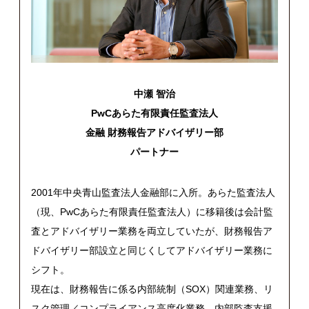
中瀬 智治
PwC
あらた有限責任監査法人
金融
財務報告アドバイザリー部
パートナー
2001年中央青山監査法人金融部に入所。あらた監査法人
（現、PwCあらた有限責任監査法人）に移籍後は会計監
査とアドバイザリー業務を両立していたが、財務報告ア
ドバイザリー部設立と同じくしてアドバイザリー業務に
シフト。
現在は、財務報告に係る内部統制（SOX）関連業務、リ
スク管理／コンプライアンス高度化業務、内部監査支援