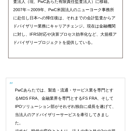
査法人（現、
PwC
あらた有限責任監査法人）に移籍。
2007
年～
2009
年、
PwC
米国法人のニューヨーク事務所
に赴任し日本への帰任後は、それまでの会計監査からア
ドバイザリー業務にキャリアチェンジ。現在は金融機関
に対し、
IFRS
対応や決算プロセス効率化など、大規模ア
ドバイザリープロジェクトを提供している。
PwC
あらたでは、製造・流通・サービス業を専門とす
る
MDS FRA
、金融業界を専門とする
FS FRA
、そして
IPO
ソリューション部がそれぞれ独自に成長を遂げて、
当法人のアドバイザリーサービスを牽引してきまし
た。
ですが、時代の変化とともに、法人の内と外の
2
つの視