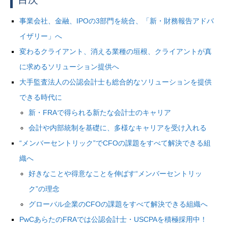
事業会社、金融、
IPO
の
3
部門を統合、「新・財務報告アドバ
イザリー」へ
変わるクライアント、消える業種の垣根、クライアントが真
に求めるソリューション提供へ
大手監査法人の公認会計士も総合的なソリューションを提供
できる時代に
新・
FRA
で得られる新たな会計士のキャリア
会計や内部統制を基礎に、多様なキャリアを受け入れる
“メンバーセントリック”で
CFO
の課題をすべて解決できる組
織へ
好きなことや得意なことを伸ばす
“
メンバーセントリッ
ク
”
の理念
グローバル企業の
CFO
の課題をすべて解決できる組織へ
PwCあらたの
FRA
では公認会計士・
USCPA
を積極採用中！