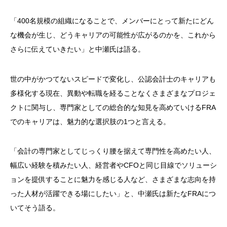
「
400
名規模の組織になることで、メンバーにとって新たにどん
な機会が生じ、どうキャリアの可能性が広がるのかを、これから
さらに伝えていきたい」と中瀬氏は語る。
世の中がかつてないスピードで変化し、公認会計士のキャリアも
多様化する現在、異動や転職を経ることなくさまざまなプロジェ
クトに関与し、専門家としての総合的な知見を高めていける
FRA
でのキャリアは、魅力的な選択肢の
1
つと言える。
「会計の専門家としてじっくり腰を据えて専門性を高めたい人、
幅広い経験を積みたい人、経営者や
CFO
と同じ目線でソリューシ
ョンを提供することに魅力を感じる人など、さまざまな志向を持
った人材が活躍できる場にしたい」と、中瀬氏は新たな
FRA
につ
いてそう語る。