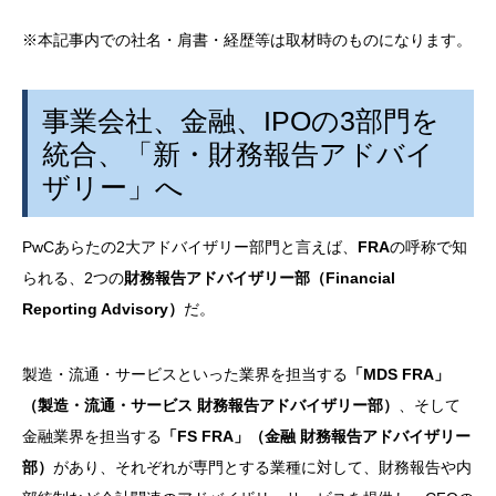
※本記事内での社名・肩書・経歴等は取材時のものになります。
事業会社、金融、
IPO
の
3
部門を
統合、「新・財務報告アドバイ
ザリー」へ
PwCあらたの
2
大アドバイザリー部門と言えば、
FRA
の呼称で知
られる、
2
つの
財務報告アドバイザリー部（
Financial
Reporting Advisory
）
だ。
製造・流通・サービスといった業界を担当する
「
MDS FRA
」
（製造・流通・サービス 財務報告アドバイザリー部）
、そして
金融業界を担当する
「
FS FRA
」（金融 財務報告アドバイザリー
部）
があり、それぞれが専門とする業種に対して、財務報告や内