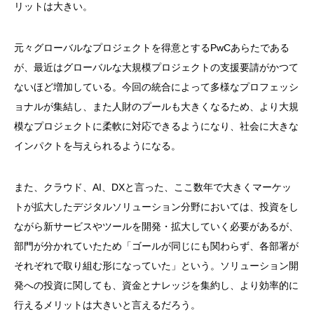
リットは大きい。
元々グローバルなプロジェクトを得意とする
PwC
あらたである
が、最近はグローバルな大規模プロジェクトの支援要請がかつて
ないほど増加している。今回の統合によって多様なプロフェッシ
ョナルが集結し、また人財のプールも大きくなるため、より大規
模なプロジェクトに柔軟に対応できるようになり、社会に大きな
インパクトを与えられるようになる。
また、クラウド、
AI
、
DX
と言った、ここ数年で大きくマーケッ
トが拡大したデジタルソリューション分野においては、投資をし
ながら新サービスやツールを開発・拡大していく必要があるが、
部門が分かれていたため「ゴールが同じにも関わらず、各部署が
それぞれで取り組む形になっていた」という。ソリューション開
発への投資に関しても、資金とナレッジを集約し、より効率的に
行えるメリットは大きいと言えるだろう。