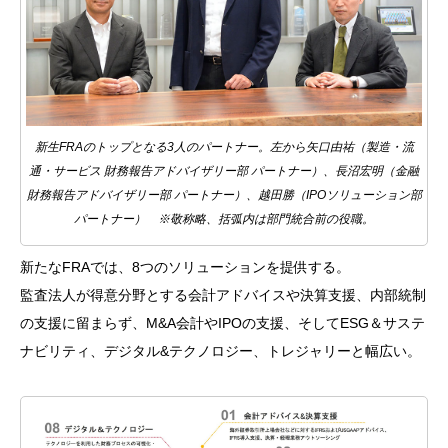
新生
FRA
のトップとなる
3
人のパートナー。左から矢口由祐（製造・流
通・サービス 財務報告アドバイザリー部 パートナー）、長沼宏明（金融
財務報告アドバイザリー部 パートナー）、越田勝（
IPO
ソリューション部
パートナー） ※敬称略、括弧内は部門統合前の役職。
新たな
FRA
では、
8
つのソリューションを提供する。
監査法人が得意分野とする会計アドバイスや決算支援、内部統制
の支援に留まらず、
M&A
会計や
IPO
の支援、そして
ESG
＆サステ
ナビリティ、デジタル
&
テクノロジー、トレジャリーと幅広い。