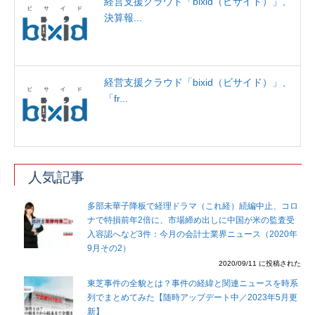
経営支援クラウド「bixid（ビサイド）」、
決算報...
経営支援クラウド「bixid（ビサイド）」、
「fr...
人気記事
多部未華子降板で経理ドラマ（これ経）続編中止、コロ
ナで特損前年2倍に、市場締め出しに中国が米の監査受
入容認へなど3件：今月の会計士業界ニュース（2020年
9月その2）
2020/09/11 に投稿された
東芝事件の全貌とは？事件の経緯と関連ニュースを時系
列でまとめてみた【随時アップデート中／2023年5月更
新】