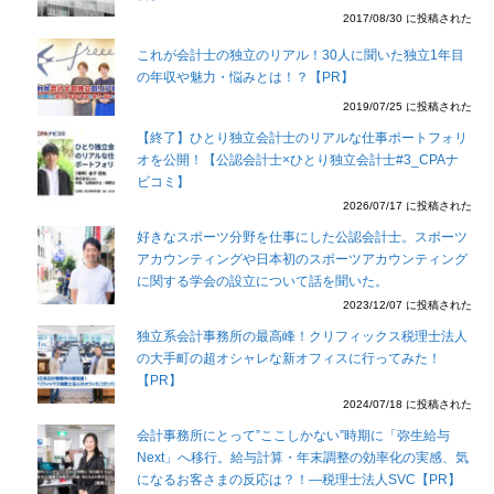
2017/08/30 に投稿された
これが会計士の独立のリアル！30人に聞いた独立1年目
の年収や魅力・悩みとは！？【PR】
2019/07/25 に投稿された
【終了】ひとり独立会計士のリアルな仕事ポートフォリ
オを公開！【公認会計士×ひとり独立会計士#3_CPAナ
ビコミ】
2026/07/17 に投稿された
好きなスポーツ分野を仕事にした公認会計士。スポーツ
アカウンティングや日本初のスポーツアカウンティング
に関する学会の設立について話を聞いた。
2023/12/07 に投稿された
独立系会計事務所の最高峰！クリフィックス税理士法人
の大手町の超オシャレな新オフィスに行ってみた！
【PR】
2024/07/18 に投稿された
会計事務所にとって”ここしかない”時期に「弥生給与
Next」へ移行。給与計算・年末調整の効率化の実感、気
になるお客さまの反応は？！―税理士法人SVC【PR】