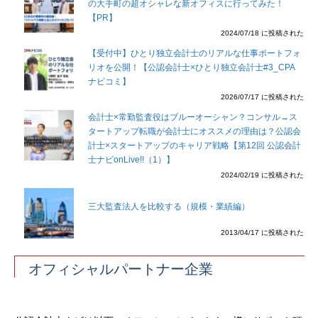
の大手町の超オシャレな新オフィスに行ってみた！
【PR】
2024/07/18 に投稿された
【受付中】ひとり独立会計士のリアルな仕事ポートフォ
リオを公開！【公認会計士×ひとり独立会計士#3_CPA
ナビコミ】
2026/07/17 に投稿された
会計士×常勤監査役はブルーオーシャン？コンサル→ス
タートアップ転職が会計士にオススメの理由は？公認会
計士×スタートアップのキャリア戦略【第12回 公認会計
士ナビonLive!!（1）】
2024/02/19 に投稿された
三大監査法人を比較する（規模・業績編）
2013/04/17 に投稿された
オフィシャルパートナー企業