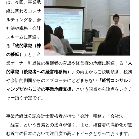
は、今回、事業承
継に関わるコンサ
ルティングを、会
社法や税務・会計
スキームに関連す
る
「物的承継（株
の移転）」
と、企
業オーナー引退後の後継者の育成や経営権の承継に関連する
「人
的承継（後継者への経営権移転）」
の両面からご説明頂き、税務
や会計的側面からのアプローチにとどまらない
『経営コンサルテ
ィングだからこその事業承継支援』
という視点から論点をレクチ
ャー頂く予定です。
事業承継は公認会計士資格者が持つ「会計・税務」「会社法」
「経営」という要素との接点が強く、また、経営者の高齢化が進
む近年の日本において注目度の高いトピックとなっております。