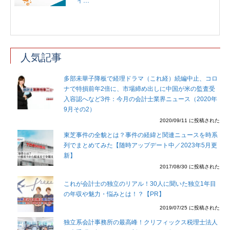
ィ...
人気記事
多部未華子降板で経理ドラマ（これ経）続編中止、コロ
ナで特損前年2倍に、市場締め出しに中国が米の監査受
入容認へなど3件：今月の会計士業界ニュース（2020年
9月その2）
2020/09/11 に投稿された
東芝事件の全貌とは？事件の経緯と関連ニュースを時系
列でまとめてみた【随時アップデート中／2023年5月更
新】
2017/08/30 に投稿された
これが会計士の独立のリアル！30人に聞いた独立1年目
の年収や魅力・悩みとは！？【PR】
2019/07/25 に投稿された
独立系会計事務所の最高峰！クリフィックス税理士法人