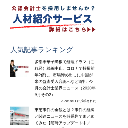
人気記事ランキング
多部未華子降板で経理ドラマ（こ
れ経）続編中止、コロナで特損前
年2倍に、市場締め出しに中国が
米の監査受入容認へなど3件：今
月の会計士業界ニュース（2020年
9月その2）
2020/09/11 に投稿された
東芝事件の全貌とは？事件の経緯
と関連ニュースを時系列でまとめ
てみた【随時アップデート中／