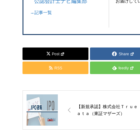
公認会計士ナビ編集部
お届けして
→記事一覧
Post
Share
RSS
feedly
【新規承認】株式会社Ｔｒｕｅ 
ａｔａ（東証マザーズ）