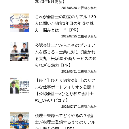
2023年5月更新】
2017/08/30 に投稿された
これが会計士の独立のリアル！30
人に聞いた独立1年目の年収や魅
力・悩みとは！？【PR】
2019/07/25 に投稿された
公認会計士だからこそのプレミア
ムを感じる－士業に対して開かれ
る大丸・松坂屋 外商サービスの知
られざる魅力【PR】
2022/05/31 に投稿された
【終了】ひとり独立会計士のリア
ルな仕事ポートフォリオを公開！
【公認会計士×ひとり独立会計士
#3_CPAナビコミ】
2026/07/17 に投稿された
税理士登録ってどうやるの？会計
士が税理士登録するまでのリアル
な手順を公開！【PR】