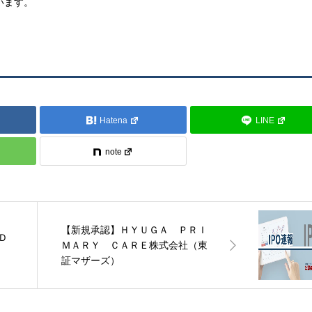
います。
Hatena
LINE
note
【新規承認】ＨＹＵＧＡ ＰＲＩ
Ｄ
ＭＡＲＹ ＣＡＲＥ株式会社（東
証マザーズ）