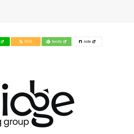
RSS
feedly
note