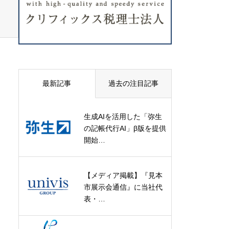
最新記事
過去の注目記事
生成AIを活用した「弥生
の記帳代行AI」β版を提供
開始…
【メディア掲載】『見本
市展示会通信』に当社代
表・…