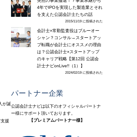
突然の事業撤退！？事業承継から
4年でIPOを実現した製造業とそれ
を支えた公認会計士たちの話
2015/11/19 に投稿された
会計士×常勤監査役はブルーオー
シャン？コンサル→スタートアッ
プ転職が会計士にオススメの理由
は？公認会計士×スタートアップ
のキャリア戦略【第12回 公認会
計士ナビonLive!!（1）】
2024/02/19 に投稿された
パートナー企業
人が誕
公認会計士ナビは以下のオフィシャルパートナ
ー様にサポート頂いております。
【プレミアムパートナー様】
営支援