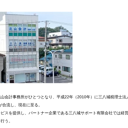
北山会計事務所がひとつとなり、平成
22
年（
2010
年）に三八城税理士法
が合流し、現在に至る。
ービスを提供し、パートナー企業である三八城サポート有限会社では経
も行う。