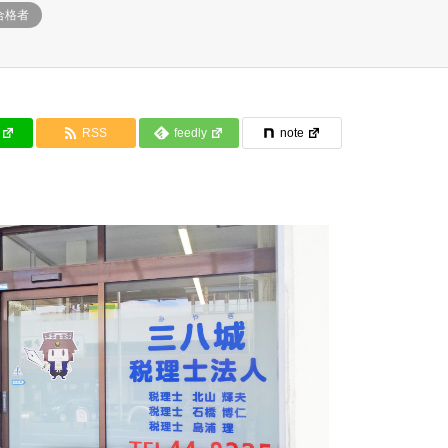
合格者
RSS
feedly
note