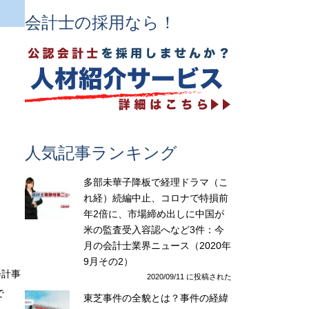
会計士の採用なら！
人気記事ランキング
多部未華子降板で経理ドラマ（こ
れ経）続編中止、コロナで特損前
年2倍に、市場締め出しに中国が
米の監査受入容認へなど3件：今
月の会計士業界ニュース（2020年
9月その2）
会計事
2020/09/11 に投稿された
で
東芝事件の全貌とは？事件の経緯