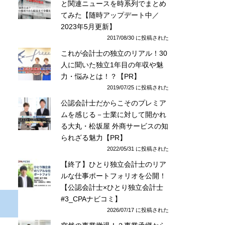
と関連ニュースを時系列でまとめ
てみた【随時アップデート中／
2023年5月更新】
2017/08/30 に投稿された
これが会計士の独立のリアル！30
人に聞いた独立1年目の年収や魅
力・悩みとは！？【PR】
2019/07/25 に投稿された
公認会計士だからこそのプレミア
ムを感じる－士業に対して開かれ
る大丸・松坂屋 外商サービスの知
られざる魅力【PR】
2022/05/31 に投稿された
【終了】ひとり独立会計士のリア
ルな仕事ポートフォリオを公開！
【公認会計士×ひとり独立会計士
#3_CPAナビコミ】
2026/07/17 に投稿された