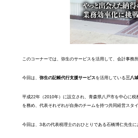
このコーナーでは、弥生のサービスを活用して、会計事務
今回は、
弥生の記帳代行支援サービス
を活用している
三八
平成
22
年（
2010
年）に設立され、青森県八戸市を中心に税
を務め、代表それぞれが自身のチームを持つ共同経営スタ
今回は、
3
名の代表税理士のおひとりである石橋博仁先生に