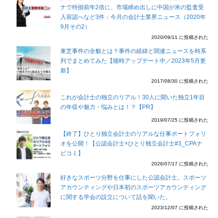
ナで特損前年2倍に、市場締め出しに中国が米の監査受
入容認へなど3件：今月の会計士業界ニュース（2020年
9月その2）
2020/09/11 に投稿された
東芝事件の全貌とは？事件の経緯と関連ニュースを時系
列でまとめてみた【随時アップデート中／2023年5月更
新】
2017/08/30 に投稿された
これが会計士の独立のリアル！30人に聞いた独立1年目
の年収や魅力・悩みとは！？【PR】
2019/07/25 に投稿された
【終了】ひとり独立会計士のリアルな仕事ポートフォリ
オを公開！【公認会計士×ひとり独立会計士#3_CPAナ
ビコミ】
2026/07/17 に投稿された
好きなスポーツ分野を仕事にした公認会計士。スポーツ
アカウンティングや日本初のスポーツアカウンティング
に関する学会の設立について話を聞いた。
2023/12/07 に投稿された