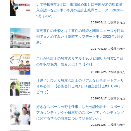
ナで特損前年2倍に、市場締め出しに中国が米の監査受
入容認へなど3件：今月の会計士業界ニュース（2020年
9月その2）
2020/09/11 に投稿された
東芝事件の全貌とは？事件の経緯と関連ニュースを時系
列でまとめてみた【随時アップデート中／2023年5月更
新】
2017/08/30 に投稿された
これが会計士の独立のリアル！30人に聞いた独立1年目
の年収や魅力・悩みとは！？【PR】
2019/07/25 に投稿された
【終了】ひとり独立会計士のリアルな仕事ポートフォリ
オを公開！【公認会計士×ひとり独立会計士#3_CPAナ
ビコミ】
2026/07/17 に投稿された
好きなスポーツ分野を仕事にした公認会計士。スポーツ
アカウンティングや日本初のスポーツアカウンティング
に関する学会の設立について話を聞いた。
2023/12/07 に投稿された