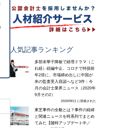
は
く
り
人気記事ランキング
多部未華子降板で経理ドラマ（こ
れ経）続編中止、コロナで特損前
年2倍に、市場締め出しに中国が
米の監査受入容認へなど3件：今
月の会計士業界ニュース（2020年
9月その2）
2020/09/11 に投稿された
東芝事件の全貌とは？事件の経緯
と関連ニュースを時系列でまとめ
てみた【随時アップデート中／