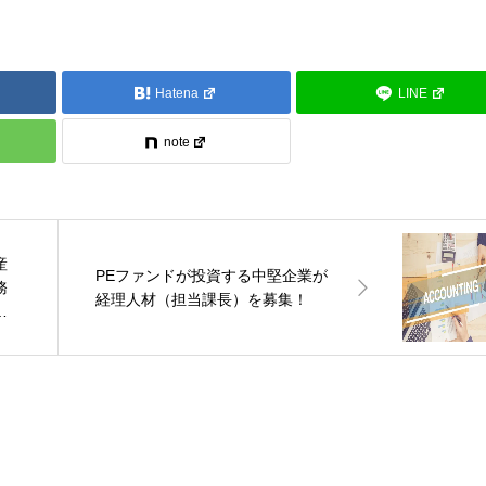
Hatena
LINE
note
産
PEファンドが投資する中堅企業が
務
経理人材（担当課長）を募集！
を