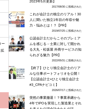
2023年5月更新】
2017/08/30 に投稿された
これが会計士の独立のリアル！30
人に聞いた独立1年目の年収や魅
力・悩みとは！？【PR】
2019/07/25 に投稿された
公認会計士だからこそのプレミア
ター
ムを感じる－士業に対して開かれ
る大丸・松坂屋 外商サービスの知
に拡
られざる魅力【PR】
2022/05/31 に投稿された
【終了】ひとり独立会計士のリア
ルな仕事ポートフォリオを公開！
【公認会計士×ひとり独立会計士
#3_CPAナビコミ】
2026/07/17 に投稿された
突然の事業撤退！？事業承継から
4年でIPOを実現した製造業とそれ
を支えた公認会計士たちの話