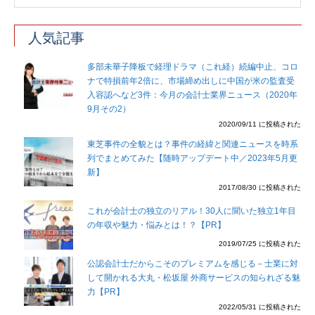
人気記事
多部未華子降板で経理ドラマ（これ経）続編中止、コロ
ナで特損前年2倍に、市場締め出しに中国が米の監査受
入容認へなど3件：今月の会計士業界ニュース（2020年
9月その2）
2020/09/11 に投稿された
東芝事件の全貌とは？事件の経緯と関連ニュースを時系
列でまとめてみた【随時アップデート中／2023年5月更
新】
2017/08/30 に投稿された
これが会計士の独立のリアル！30人に聞いた独立1年目
の年収や魅力・悩みとは！？【PR】
2019/07/25 に投稿された
公認会計士だからこそのプレミアムを感じる－士業に対
して開かれる大丸・松坂屋 外商サービスの知られざる魅
力【PR】
2022/05/31 に投稿された