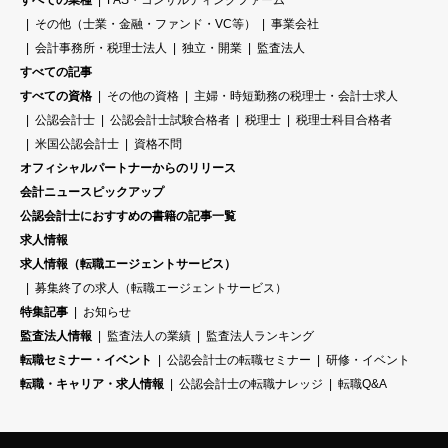
すべての業種
FAS・コンサルティングファーム
その他（士業・金融・ファンド・VC等）
事業会社
会計事務所・税理士法人
独立・開業
監査法人
すべての記事
すべての資格
その他の資格
主婦・時短勤務の税理士・会計士求人
公認会計士
公認会計士試験合格者
税理士
税理士科目合格者
米国公認会計士
資格不問
オフィシャルパートナーからのリリース
会計ニュースピックアップ
公認会計士におすすめの書籍の記事一覧
求人情報
求人情報（転職エージェントサービス）
募集終了の求人（転職エージェントサービス）
特集記事
お知らせ
監査法人情報
監査法人の業績
監査法人ランキング
転職セミナー・イベント
公認会計士の転職セミナー
研修・イベント
転職・キャリア・求人情報
公認会計士の転職ナレッジ
転職Q&A