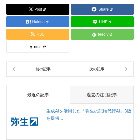
Post
Share
Hatena
LINE
RSS
feedly
note
最近の記事
過去の注目記事
生成AIを活用した「弥生の記帳代行AI」β版
を提供...