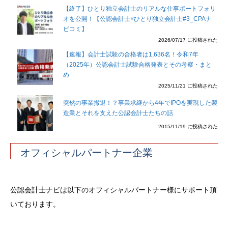
【終了】ひとり独立会計士のリアルな仕事ポートフォリ
オを公開！【公認会計士×ひとり独立会計士#3_CPAナ
ビコミ】
2026/07/17 に投稿された
【速報】会計士試験の合格者は1,636名！令和7年
（2025年）公認会計士試験合格発表とその考察・まと
め
2025/11/21 に投稿された
突然の事業撤退！？事業承継から4年でIPOを実現した製
造業とそれを支えた公認会計士たちの話
2015/11/19 に投稿された
オフィシャルパートナー企業
公認会計士ナビは以下のオフィシャルパートナー様にサポート頂
いております。