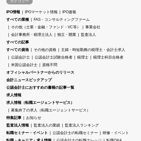
カテゴリー
IPO情報
IPOマーケット情報
IPO速報
すべての業種
FAS・コンサルティングファーム
その他（士業・金融・ファンド・VC等）
事業会社
会計事務所・税理士法人
独立・開業
監査法人
すべての記事
すべての資格
その他の資格
主婦・時短勤務の税理士・会計士求人
公認会計士
公認会計士試験合格者
税理士
税理士科目合格者
米国公認会計士
資格不問
オフィシャルパートナーからのリリース
会計ニュースピックアップ
公認会計士におすすめの書籍の記事一覧
求人情報
求人情報（転職エージェントサービス）
募集終了の求人（転職エージェントサービス）
特集記事
お知らせ
監査法人情報
監査法人の業績
監査法人ランキング
転職セミナー・イベント
公認会計士の転職セミナー
研修・イベント
転職・キャリア・求人情報
公認会計士の転職ナレッジ
転職Q&A