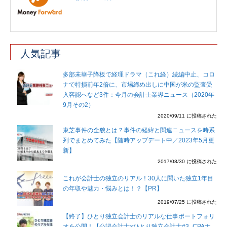
人気記事
多部未華子降板で経理ドラマ（これ経）続編中止、コロ
ナで特損前年2倍に、市場締め出しに中国が米の監査受
入容認へなど3件：今月の会計士業界ニュース（2020年
9月その2）
2020/09/11 に投稿された
東芝事件の全貌とは？事件の経緯と関連ニュースを時系
列でまとめてみた【随時アップデート中／2023年5月更
新】
2017/08/30 に投稿された
これが会計士の独立のリアル！30人に聞いた独立1年目
の年収や魅力・悩みとは！？【PR】
2019/07/25 に投稿された
【終了】ひとり独立会計士のリアルな仕事ポートフォリ
オを公開！【公認会計士×ひとり独立会計士#3_CPAナ