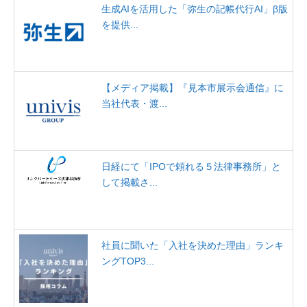
生成AIを活用した「弥生の記帳代行AI」β版
を提供...
【メディア掲載】『見本市展示会通信』に
当社代表・渡...
日経にて「IPOで頼れる５法律事務所」と
して掲載さ...
社員に聞いた「入社を決めた理由」ランキ
ングTOP3...