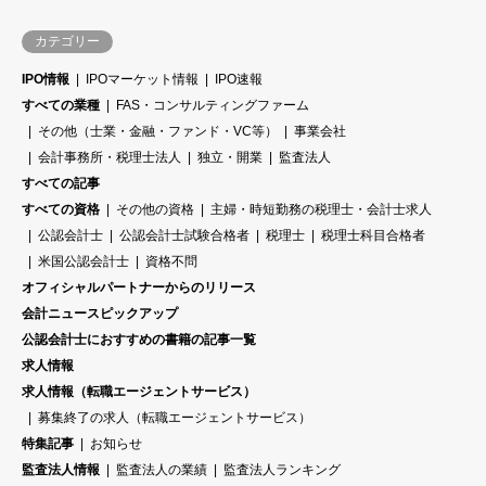
カテゴリー
IPO情報
IPOマーケット情報
IPO速報
すべての業種
FAS・コンサルティングファーム
その他（士業・金融・ファンド・VC等）
事業会社
会計事務所・税理士法人
独立・開業
監査法人
すべての記事
すべての資格
その他の資格
主婦・時短勤務の税理士・会計士求人
公認会計士
公認会計士試験合格者
税理士
税理士科目合格者
米国公認会計士
資格不問
オフィシャルパートナーからのリリース
会計ニュースピックアップ
公認会計士におすすめの書籍の記事一覧
求人情報
求人情報（転職エージェントサービス）
募集終了の求人（転職エージェントサービス）
特集記事
お知らせ
監査法人情報
監査法人の業績
監査法人ランキング