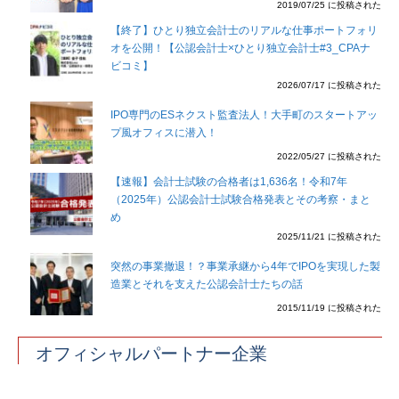
2019/07/25 に投稿された
【終了】ひとり独立会計士のリアルな仕事ポートフォリ
オを公開！【公認会計士×ひとり独立会計士#3_CPAナ
ビコミ】
2026/07/17 に投稿された
IPO専門のESネクスト監査法人！大手町のスタートアッ
プ風オフィスに潜入！
2022/05/27 に投稿された
【速報】会計士試験の合格者は1,636名！令和7年
（2025年）公認会計士試験合格発表とその考察・まと
め
2025/11/21 に投稿された
突然の事業撤退！？事業承継から4年でIPOを実現した製
造業とそれを支えた公認会計士たちの話
2015/11/19 に投稿された
オフィシャルパートナー企業