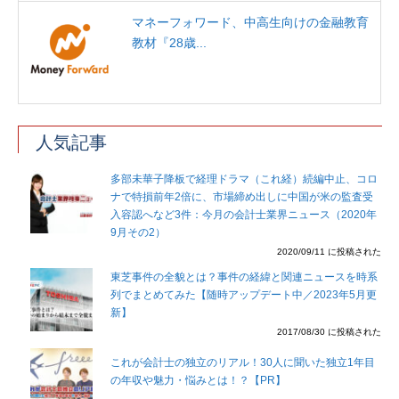
マネーフォワード、中高生向けの金融教育
教材『28歳...
人気記事
多部未華子降板で経理ドラマ（これ経）続編中止、コロ
ナで特損前年2倍に、市場締め出しに中国が米の監査受
入容認へなど3件：今月の会計士業界ニュース（2020年
9月その2）
2020/09/11 に投稿された
東芝事件の全貌とは？事件の経緯と関連ニュースを時系
列でまとめてみた【随時アップデート中／2023年5月更
新】
2017/08/30 に投稿された
これが会計士の独立のリアル！30人に聞いた独立1年目
の年収や魅力・悩みとは！？【PR】