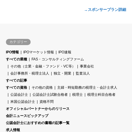
→スポンサープラン詳細
カテゴリー
IPO情報
IPOマーケット情報
IPO速報
すべての業種
FAS・コンサルティングファーム
その他（士業・金融・ファンド・VC等）
事業会社
会計事務所・税理士法人
独立・開業
監査法人
すべての記事
すべての資格
その他の資格
主婦・時短勤務の税理士・会計士求人
公認会計士
公認会計士試験合格者
税理士
税理士科目合格者
米国公認会計士
資格不問
オフィシャルパートナーからのリリース
会計ニュースピックアップ
公認会計士におすすめの書籍の記事一覧
求人情報