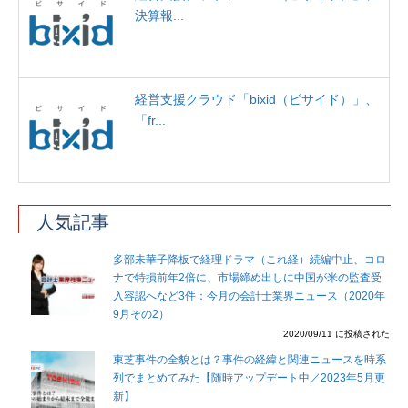
決算報...
経営支援クラウド「bixid（ビサイド）」、
「fr...
人気記事
多部未華子降板で経理ドラマ（これ経）続編中止、コロ
ナで特損前年2倍に、市場締め出しに中国が米の監査受
入容認へなど3件：今月の会計士業界ニュース（2020年
9月その2）
2020/09/11 に投稿された
東芝事件の全貌とは？事件の経緯と関連ニュースを時系
列でまとめてみた【随時アップデート中／2023年5月更
新】