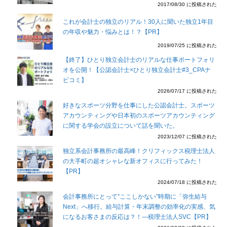
2017/08/30 に投稿された
これが会計士の独立のリアル！30人に聞いた独立1年目
の年収や魅力・悩みとは！？【PR】
2019/07/25 に投稿された
【終了】ひとり独立会計士のリアルな仕事ポートフォリ
オを公開！【公認会計士×ひとり独立会計士#3_CPAナ
ビコミ】
2026/07/17 に投稿された
好きなスポーツ分野を仕事にした公認会計士。スポーツ
アカウンティングや日本初のスポーツアカウンティング
に関する学会の設立について話を聞いた。
2023/12/07 に投稿された
独立系会計事務所の最高峰！クリフィックス税理士法人
の大手町の超オシャレな新オフィスに行ってみた！
【PR】
2024/07/18 に投稿された
会計事務所にとって”ここしかない”時期に「弥生給与
Next」へ移行。給与計算・年末調整の効率化の実感、気
になるお客さまの反応は？！―税理士法人SVC【PR】