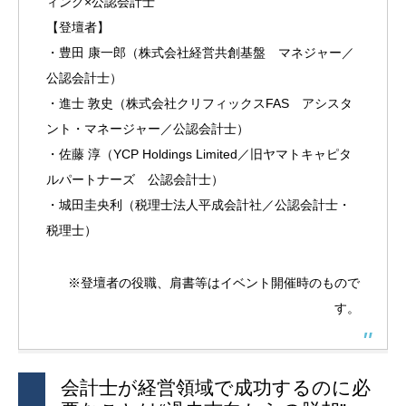
ィング×公認会計士
【登壇者】
・豊田 康一郎（株式会社経営共創基盤 マネジャー／
公認会計士）
・進士 敦史（株式会社クリフィックスFAS アシスタ
ント・マネージャー／公認会計士）
・佐藤 淳（YCP Holdings Limited／旧ヤマトキャピタ
ルパートナーズ 公認会計士）
・城田圭央利（税理士法人平成会計社／公認会計士・
税理士）
※登壇者の役職、肩書等はイベント開催時のもので
す。
会計士が経営領域で成功するのに必