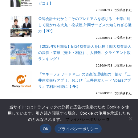
ビコミ】
2026/07/17 に投稿された
公認会計士だからこそのプレミアムを感じる－士業に対
して開かれる大丸・松坂屋 外商サービスの知られざる魅
力【PR】
2022/05/31 に投稿された
【2025年6月期版】BIG4監査法人を比較！四大監査法人
の決算・業績（売上・利益）、人員数、クライアント数
ランキング！
2026/04/23 に投稿された
『マネーフォワード ME』の資産管理機能の一部が 『三
井住友銀行アプリ』および『三井住友カード Vpassアプ
リ』で利用可能に【PR】
2026/03/03 に投稿された
当サイトではトラフィックの分析と広告の測定のため Cookie を使
オフィシャルパートナー企業
用しています。引き続き閲覧する場合、Cookie の使用を承諾したも
のとみなされます。
プライバシーポリシー
OK
プライバシーポリシー
公認会計士ナビは以下のオフィシャルパートナー様にサポート頂