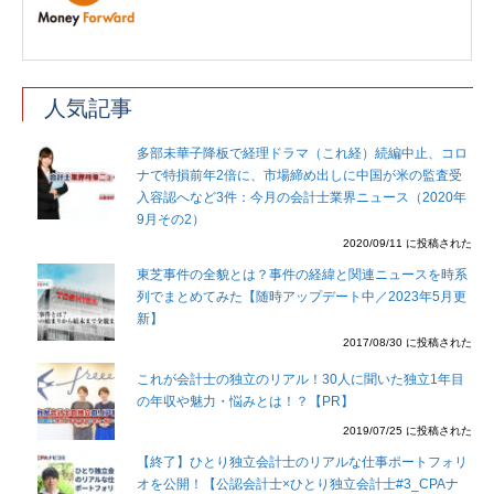
人気記事
多部未華子降板で経理ドラマ（これ経）続編中止、コロ
ナで特損前年2倍に、市場締め出しに中国が米の監査受
入容認へなど3件：今月の会計士業界ニュース（2020年
9月その2）
2020/09/11 に投稿された
東芝事件の全貌とは？事件の経緯と関連ニュースを時系
列でまとめてみた【随時アップデート中／2023年5月更
新】
2017/08/30 に投稿された
これが会計士の独立のリアル！30人に聞いた独立1年目
の年収や魅力・悩みとは！？【PR】
2019/07/25 に投稿された
【終了】ひとり独立会計士のリアルな仕事ポートフォリ
オを公開！【公認会計士×ひとり独立会計士#3_CPAナ