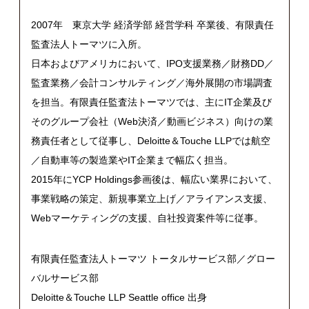
2007年 東京大学 経済学部 経営学科 卒業後、有限責任
監査法人トーマツに入所。
日本およびアメリカにおいて、IPO支援業務／財務DD／
監査業務／会計コンサルティング／海外展開の市場調査
を担当。有限責任監査法トーマツでは、主にIT企業及び
そのグループ会社（Web決済／動画ビジネス）向けの業
務責任者として従事し、Deloitte＆Touche LLPでは航空
／自動車等の製造業やIT企業まで幅広く担当。
2015年にYCP Holdings参画後は、幅広い業界において、
事業戦略の策定、新規事業立上げ／アライアンス支援、
Webマーケティングの支援、自社投資案件等に従事。
有限責任監査法人トーマツ トータルサービス部／グロー
バルサービス部
Deloitte＆Touche LLP Seattle office 出身