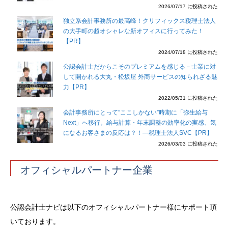
2026/07/17 に投稿された
独立系会計事務所の最高峰！クリフィックス税理士法人
の大手町の超オシャレな新オフィスに行ってみた！
【PR】
2024/07/18 に投稿された
公認会計士だからこそのプレミアムを感じる－士業に対
して開かれる大丸・松坂屋 外商サービスの知られざる魅
力【PR】
2022/05/31 に投稿された
会計事務所にとって”ここしかない”時期に「弥生給与
Next」へ移行。給与計算・年末調整の効率化の実感、気
になるお客さまの反応は？！―税理士法人SVC【PR】
2026/03/03 に投稿された
オフィシャルパートナー企業
公認会計士ナビは以下のオフィシャルパートナー様にサポート頂
いております。