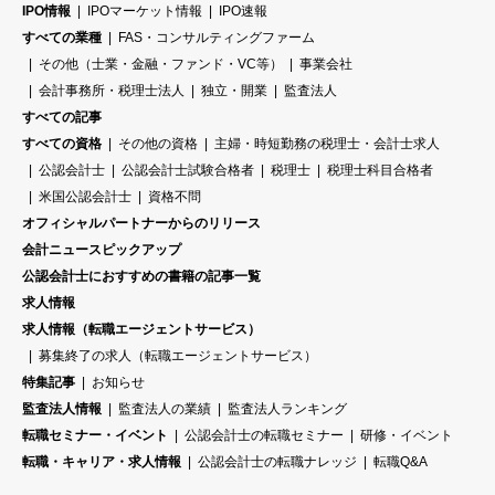
IPO情報
IPOマーケット情報
IPO速報
すべての業種
FAS・コンサルティングファーム
その他（士業・金融・ファンド・VC等）
事業会社
会計事務所・税理士法人
独立・開業
監査法人
すべての記事
すべての資格
その他の資格
主婦・時短勤務の税理士・会計士求人
公認会計士
公認会計士試験合格者
税理士
税理士科目合格者
米国公認会計士
資格不問
オフィシャルパートナーからのリリース
会計ニュースピックアップ
公認会計士におすすめの書籍の記事一覧
求人情報
求人情報（転職エージェントサービス）
募集終了の求人（転職エージェントサービス）
特集記事
お知らせ
監査法人情報
監査法人の業績
監査法人ランキング
転職セミナー・イベント
公認会計士の転職セミナー
研修・イベント
転職・キャリア・求人情報
公認会計士の転職ナレッジ
転職Q&A