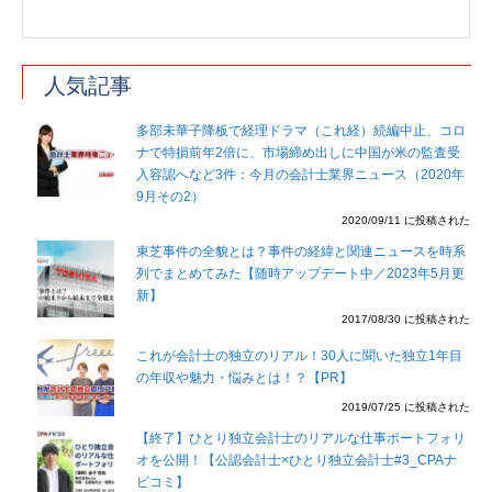
人気記事
多部未華子降板で経理ドラマ（これ経）続編中止、コロ
ナで特損前年2倍に、市場締め出しに中国が米の監査受
入容認へなど3件：今月の会計士業界ニュース（2020年
9月その2）
2020/09/11 に投稿された
東芝事件の全貌とは？事件の経緯と関連ニュースを時系
列でまとめてみた【随時アップデート中／2023年5月更
新】
2017/08/30 に投稿された
これが会計士の独立のリアル！30人に聞いた独立1年目
の年収や魅力・悩みとは！？【PR】
2019/07/25 に投稿された
【終了】ひとり独立会計士のリアルな仕事ポートフォリ
オを公開！【公認会計士×ひとり独立会計士#3_CPAナ
ビコミ】