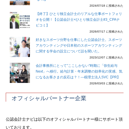
2024/07/18 に投稿された
【終了】ひとり独立会計士のリアルな仕事ポートフォリ
オを公開！【公認会計士×ひとり独立会計士#3_CPAナ
ビコミ】
2026/07/17 に投稿された
好きなスポーツ分野を仕事にした公認会計士。スポーツ
アカウンティングや日本初のスポーツアカウンティング
に関する学会の設立について話を聞いた。
2023/12/07 に投稿された
会計事務所にとって”ここしかない”時期に「弥生給与
Next」へ移行。給与計算・年末調整の効率化の実感、気
になるお客さまの反応は？！―税理士法人SVC【PR】
2026/03/03 に投稿された
オフィシャルパートナー企業
公認会計士ナビは以下のオフィシャルパートナー様にサポート頂
いております。