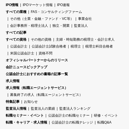
IPO情報
IPOマーケット情報
IPO速報
すべての業種
FAS・コンサルティングファーム
その他（士業・金融・ファンド・VC等）
事業会社
会計事務所・税理士法人
独立・開業
監査法人
すべての記事
すべての資格
その他の資格
主婦・時短勤務の税理士・会計士求人
公認会計士
公認会計士試験合格者
税理士
税理士科目合格者
米国公認会計士
資格不問
オフィシャルパートナーからのリリース
会計ニュースピックアップ
公認会計士におすすめの書籍の記事一覧
求人情報
求人情報（転職エージェントサービス）
募集終了の求人（転職エージェントサービス）
特集記事
お知らせ
監査法人情報
監査法人の業績
監査法人ランキング
転職セミナー・イベント
公認会計士の転職セミナー
研修・イベント
転職・キャリア・求人情報
公認会計士の転職ナレッジ
転職Q&A