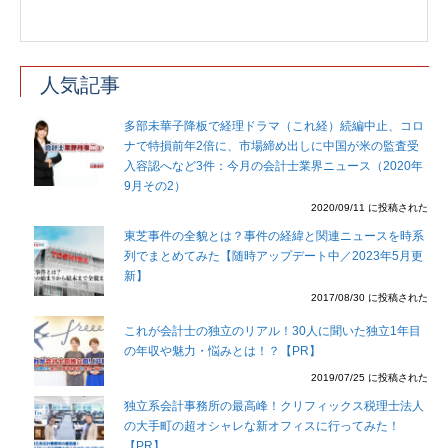
人気記事
多部未華子降板で経理ドラマ（これ経）続編中止、コロ
ナで特損前年2倍に、市場締め出しに中国が米の監査受
入容認へなど3件：今月の会計士業界ニュース（2020年
9月その2）
2020/09/11 に投稿された
東芝事件の全貌とは？事件の経緯と関連ニュースを時系
列でまとめてみた【随時アップデート中／2023年5月更
新】
2017/08/30 に投稿された
これが会計士の独立のリアル！30人に聞いた独立1年目
の年収や魅力・悩みとは！？【PR】
2019/07/25 に投稿された
独立系会計事務所の最高峰！クリフィックス税理士法人
の大手町の超オシャレな新オフィスに行ってみた！
【PR】