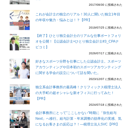
2017/08/30 に投稿された
これが会計士の独立のリアル！30人に聞いた独立1年目
の年収や魅力・悩みとは！？【PR】
2019/07/25 に投稿された
【終了】ひとり独立会計士のリアルな仕事ポートフォリ
オを公開！【公認会計士×ひとり独立会計士#3_CPAナ
ビコミ】
2026/07/17 に投稿された
好きなスポーツ分野を仕事にした公認会計士。スポーツ
アカウンティングや日本初のスポーツアカウンティング
に関する学会の設立について話を聞いた。
2023/12/07 に投稿された
独立系会計事務所の最高峰！クリフィックス税理士法人
の大手町の超オシャレな新オフィスに行ってみた！
【PR】
2024/07/18 に投稿された
会計事務所にとって”ここしかない”時期に「弥生給与
Next」へ移行。給与計算・年末調整の効率化の実感、気
になるお客さまの反応は？！―税理士法人SVC【PR】