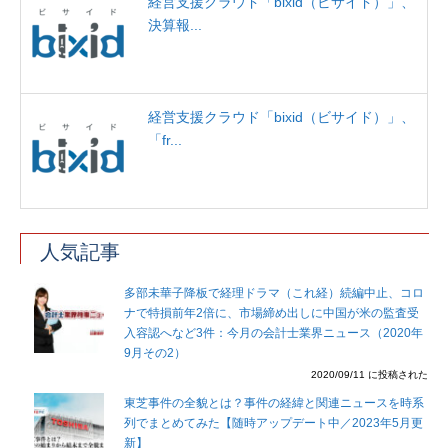
経営支援クラウド「bixid（ビサイド）」、
決算報...
経営支援クラウド「bixid（ビサイド）」、
「fr...
人気記事
多部未華子降板で経理ドラマ（これ経）続編中止、コロ
ナで特損前年2倍に、市場締め出しに中国が米の監査受
入容認へなど3件：今月の会計士業界ニュース（2020年
9月その2）
2020/09/11 に投稿された
東芝事件の全貌とは？事件の経緯と関連ニュースを時系
列でまとめてみた【随時アップデート中／2023年5月更
新】