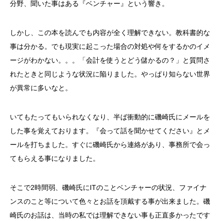
分野、聞いた事はある『ベンチャー』という響き。
しかし、この本を読んでも内容が全く理解できない。教科書的な
事は分かる。でも現実に起こった場合の対処や何をするかのイメ
ージがわかない。。。「会計を使うとどう儲かるの？」と質問さ
れたときと同じような状況に陥りました。やっぱり知らない世界
が異常に多いなと。
いてもたってもいられなくなり、半ば衝動的に磯崎氏にメールを
した事を覚えております。『会って話を聞かせてください』とメ
ールを打ちました。すぐに磯崎氏から連絡があり、事務所で会っ
てもらえる事になりました。
そこで2時間弱、磯崎氏にITのことベンチャーの状況、ファイナ
ンスのこと等について色々とお話を頂戴する事が出来ました。磯
崎氏のお話は、当時の私では理解できない事も正直多かったです