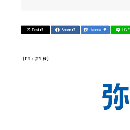
Post
Share
Hatena
LINE
【PR：弥生様】