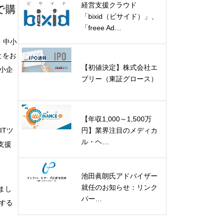
経営支援クラウド
で購
「bixid（ビサイド）」、
「freee Ad…
・中小
とをお
【初値決定】株式会社エ
小企
ブリー（東証グロース）
【年収1,000～1,500万
円】業界注目のメディカ
ITツ
ル・ヘ…
支援
池田眞朗氏アドバイザー
就任のお知らせ：リンク
まし
パー…
する