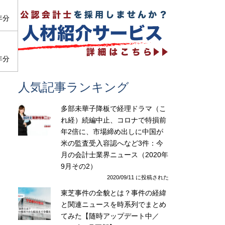
年分
年分
人気記事ランキング
多部未華子降板で経理ドラマ（こ
れ経）続編中止、コロナで特損前
年2倍に、市場締め出しに中国が
米の監査受入容認へなど3件：今
月の会計士業界ニュース（2020年
9月その2）
2020/09/11 に投稿された
東芝事件の全貌とは？事件の経緯
と関連ニュースを時系列でまとめ
てみた【随時アップデート中／