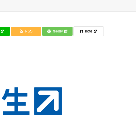
RSS
feedly
note