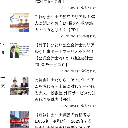
2023年5月更新】
2017/08/30 に投稿された
これが会計士の独立のリアル！30
人に聞いた独立1年目の年収や魅
力・悩みとは！？【PR】
2019/07/25 に投稿された
フト
【終了】ひとり独立会計士のリア
ルな仕事ポートフォリオを公開！
さま
【公認会計士×ひとり独立会計士
#3_CPAナビコミ】
2026/07/17 に投稿された
ナー
公認会計士だからこそのプレミア
を支
ムを感じる－士業に対して開かれ
る大丸・松坂屋 外商サービスの知
られざる魅力【PR】
2022/05/31 に投稿された
【速報】会計士試験の合格者は
1,636名！令和7年（2025年）公
認会計士試験合格発表とその考