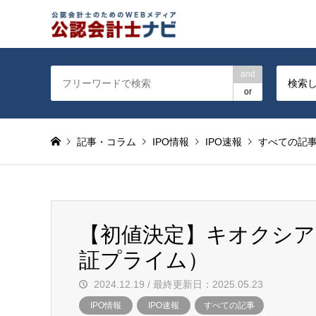
公認会計士を対象に会計士
and
検索
or
記事・コラム
IPO情報
IPO速報
すべての記
【初値決定】キオクシア
証プライム）
2024.12.19 / 最終更新日：2025.05.23
IPO情報
IPO速報
すべての記事