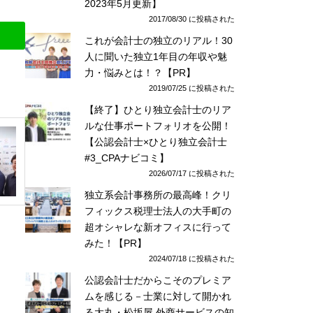
2023年5月更新】
2017/08/30 に投稿された
これが会計士の独立のリアル！30
人に聞いた独立1年目の年収や魅
力・悩みとは！？【PR】
2019/07/25 に投稿された
【終了】ひとり独立会計士のリア
ルな仕事ポートフォリオを公開！
【公認会計士×ひとり独立会計士
#3_CPAナビコミ】
2026/07/17 に投稿された
独立系会計事務所の最高峰！クリ
フィックス税理士法人の大手町の
超オシャレな新オフィスに行って
みた！【PR】
2024/07/18 に投稿された
公認会計士だからこそのプレミア
ムを感じる－士業に対して開かれ
る大丸・松坂屋 外商サービスの知