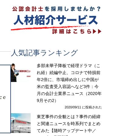
人気記事ランキング
多部未華子降板で経理ドラマ（こ
れ経）続編中止、コロナで特損前
年2倍に、市場締め出しに中国が
米の監査受入容認へなど3件：今
月の会計士業界ニュース（2020年
9月その2）
2020/09/11 に投稿された
東芝事件の全貌とは？事件の経緯
と関連ニュースを時系列でまとめ
てみた【随時アップデート中／