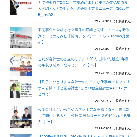
ナで特損前年2倍に、市場締め出しに中国が米の監査受
入容認へなど3件：今月の会計士業界ニュース（2020年
9月その2）
2020/09/11 に投稿された
東芝事件の全貌とは？事件の経緯と関連ニュースを時系
列でまとめてみた【随時アップデート中／2023年5月更
新】
2017/08/30 に投稿された
これが会計士の独立のリアル！30人に聞いた独立1年目
の年収や魅力・悩みとは！？【PR】
2019/07/25 に投稿された
【終了】ひとり独立会計士のリアルな仕事ポートフォリ
オを公開！【公認会計士×ひとり独立会計士#3_CPAナ
ビコミ】
2026/07/17 に投稿された
公認会計士だからこそのプレミアムを感じる－士業に対
して開かれる大丸・松坂屋 外商サービスの知られざる魅
力【PR】
2022/05/31 に投稿された