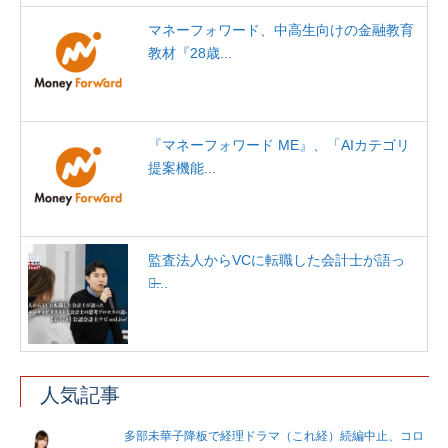
マネーフォワード、中高生向けの金融教育
教材『28歳...
『マネーフォワード ME』、「AIカテゴリ
提案機能...
監査法人からVCに転職した会計士が語っ
た̶...
人気記事
多部未華子降板で経理ドラマ（これ経）続編中止、コロ