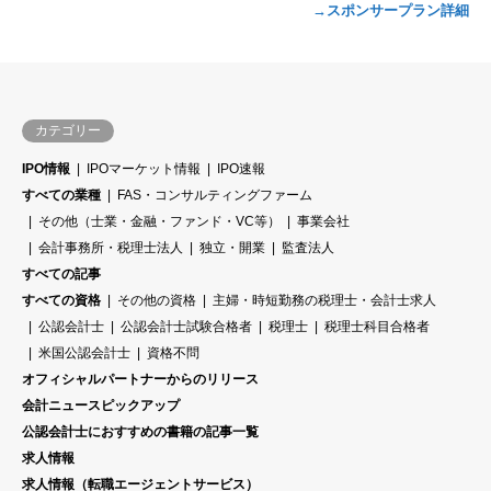
→スポンサープラン詳細
カテゴリー
IPO情報
IPOマーケット情報
IPO速報
すべての業種
FAS・コンサルティングファーム
その他（士業・金融・ファンド・VC等）
事業会社
会計事務所・税理士法人
独立・開業
監査法人
すべての記事
すべての資格
その他の資格
主婦・時短勤務の税理士・会計士求人
公認会計士
公認会計士試験合格者
税理士
税理士科目合格者
米国公認会計士
資格不問
オフィシャルパートナーからのリリース
会計ニュースピックアップ
公認会計士におすすめの書籍の記事一覧
求人情報
求人情報（転職エージェントサービス）