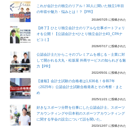
これが会計士の独立のリアル！30人に聞いた独立1年目
の年収や魅力・悩みとは！？【PR】
2019/07/25 に投稿された
【終了】ひとり独立会計士のリアルな仕事ポートフォリ
オを公開！【公認会計士×ひとり独立会計士#3_CPAナ
ビコミ】
2026/07/17 に投稿された
公認会計士だからこそのプレミアムを感じる－士業に対
して開かれる大丸・松坂屋 外商サービスの知られざる魅
力【PR】
2022/05/31 に投稿された
【速報】会計士試験の合格者は1,636名！令和7年
（2025年）公認会計士試験合格発表とその考察・まと
め
2025/11/21 に投稿された
好きなスポーツ分野を仕事にした公認会計士。スポーツ
アカウンティングや日本初のスポーツアカウンティング
に関する学会の設立について話を聞いた。
2023/12/07 に投稿された