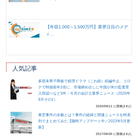
【年収1,000～1,500万円】業界注目のメデ
ィ...
人気記事
多部未華子降板で経理ドラマ（これ経）続編中止、コロ
ナで特損前年2倍に、市場締め出しに中国が米の監査受
入容認へなど3件：今月の会計士業界ニュース（2020年
9月その2）
2020/09/11 に投稿された
東芝事件の全貌とは？事件の経緯と関連ニュースを時系
列でまとめてみた【随時アップデート中／2023年5月更
新】
2017/08/30 に投稿された