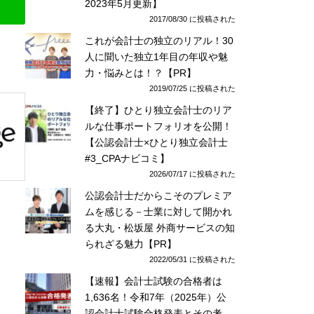
2023年5月更新】
2017/08/30 に投稿された
これが会計士の独立のリアル！30
人に聞いた独立1年目の年収や魅
力・悩みとは！？【PR】
2019/07/25 に投稿された
【終了】ひとり独立会計士のリア
ルな仕事ポートフォリオを公開！
【公認会計士×ひとり独立会計士
#3_CPAナビコミ】
2026/07/17 に投稿された
公認会計士だからこそのプレミア
ムを感じる－士業に対して開かれ
る大丸・松坂屋 外商サービスの知
られざる魅力【PR】
2022/05/31 に投稿された
【速報】会計士試験の合格者は
1,636名！令和7年（2025年）公
認会計士試験合格発表とその考