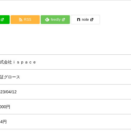
RSS
feedly
note
式会社ｉｓｐａｃｅ
証グロース
23/04/12
,000円
54円