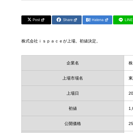
Post
Share
Hatena
LINE
株式会社ｉｓｐａｃｅが上場。初値決定。
企業名
株
上場市場名
東
上場日
20
初値
1
公開価格
2