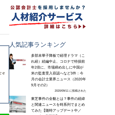
人気記事ランキング
多部未華子降板で経理ドラマ（こ
れ経）続編中止、コロナで特損前
年2倍に、市場締め出しに中国が
米の監査受入容認へなど3件：今
月の会計士業界ニュース（2020年
9月その2）
2020/09/11 に投稿された
東芝事件の全貌とは？事件の経緯
と関連ニュースを時系列でまとめ
てみた【随時アップデート中／