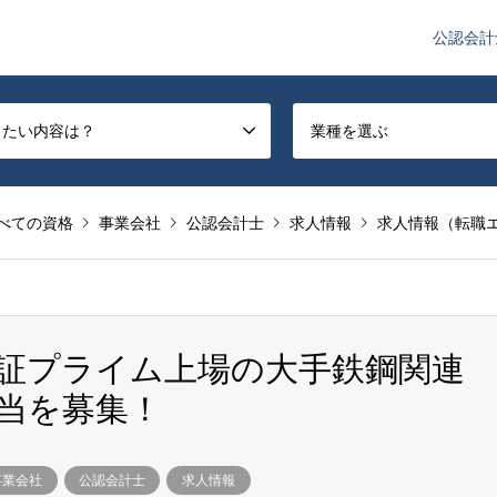
公認会計
や監査法人業界のニュースを配信しています。
したい内容は？
業種を選ぶ
べての資格
事業会社
公認会計士
求人情報
求人情報（転職
】東証プライム上場の大手鉄鋼関連
当を募集！
事業会社
公認会計士
求人情報