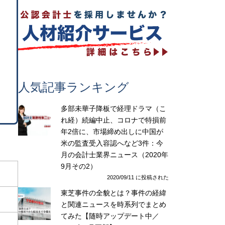
人気記事ランキング
多部未華子降板で経理ドラマ（こ
れ経）続編中止、コロナで特損前
年2倍に、市場締め出しに中国が
米の監査受入容認へなど3件：今
月の会計士業界ニュース（2020年
9月その2）
2020/09/11 に投稿された
東芝事件の全貌とは？事件の経緯
と関連ニュースを時系列でまとめ
てみた【随時アップデート中／