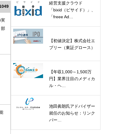
経営支援クラウド
1049
「bixid（ビサイド）」、
「freee Ad…
の実
、部
【初値決定】株式会社エ
ブリー（東証グロース）
【年収1,000～1,500万
円】業界注目のメディカ
ル・ヘ…
池田眞朗氏アドバイザー
能
就任のお知らせ：リンク
パー…