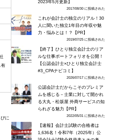
2023年5月更新】
2017/08/30 に投稿された
これが会計士の独立のリアル！30
人に聞いた独立1年目の年収や魅
力・悩みとは！？【PR】
2019/07/25 に投稿された
【終了】ひとり独立会計士のリア
ルな仕事ポートフォリオを公開！
社
【公認会計士×ひとり独立会計士
も有
#3_CPAナビコミ】
2026/07/17 に投稿された
公認会計士だからこそのプレミア
ムを感じる－士業に対して開かれ
る大丸・松坂屋 外商サービスの知
られざる魅力【PR】
2022/05/31 に投稿された
らびに
【速報】会計士試験の合格者は
1,636名！令和7年（2025年）公
認会計士試験合格発表とその考