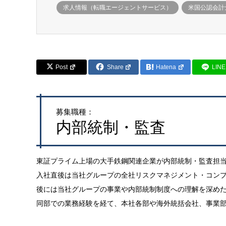
求人情報（転職エージェントサービス）
米国公認会計
Post
Share
Hatena
LINE
募集職種：
内部統制・監査
東証プライム上場の大手鉄鋼関連企業が内部統制・監査担
入社直後は当社グループの全社リスクマネジメント・コン
後には当社グループの事業や内部統制制度への理解を深め
同部での業務経験を経て、本社各部や海外統括会社、事業