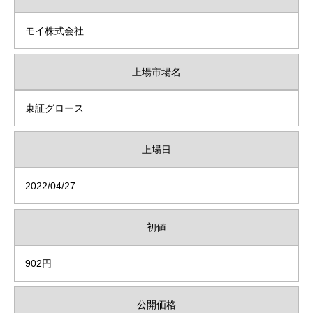
モイ株式会社
上場市場名
東証グロース
上場日
2022/04/27
初値
902円
公開価格