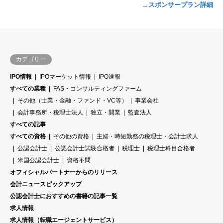
→スポンサープラン詳細
カテゴリー
IPO情報
IPOマーケット情報
IPO速報
すべての業種
FAS・コンサルティングファーム
その他（士業・金融・ファンド・VC等）
事業会社
会計事務所・税理士法人
独立・開業
監査法人
すべての記事
すべての資格
その他の資格
主婦・時短勤務の税理士・会計士求人
公認会計士
公認会計士試験合格者
税理士
税理士科目合格者
米国公認会計士
資格不問
オフィシャルパートナーからのリリース
会計ニュースピックアップ
公認会計士におすすめの書籍の記事一覧
求人情報
求人情報（転職エージェントサービス）