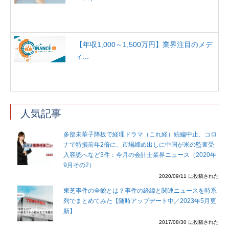
【年収1,000～1,500万円】業界注目のメデ
ィ...
人気記事
多部未華子降板で経理ドラマ（これ経）続編中止、コロ
ナで特損前年2倍に、市場締め出しに中国が米の監査受
入容認へなど3件：今月の会計士業界ニュース（2020年
9月その2）
2020/09/11 に投稿された
東芝事件の全貌とは？事件の経緯と関連ニュースを時系
列でまとめてみた【随時アップデート中／2023年5月更
新】
2017/08/30 に投稿された