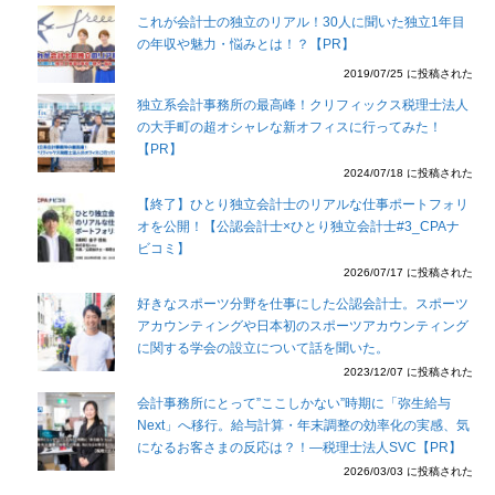
これが会計士の独立のリアル！30人に聞いた独立1年目
の年収や魅力・悩みとは！？【PR】
2019/07/25 に投稿された
独立系会計事務所の最高峰！クリフィックス税理士法人
の大手町の超オシャレな新オフィスに行ってみた！
【PR】
2024/07/18 に投稿された
【終了】ひとり独立会計士のリアルな仕事ポートフォリ
オを公開！【公認会計士×ひとり独立会計士#3_CPAナ
ビコミ】
2026/07/17 に投稿された
好きなスポーツ分野を仕事にした公認会計士。スポーツ
アカウンティングや日本初のスポーツアカウンティング
に関する学会の設立について話を聞いた。
2023/12/07 に投稿された
会計事務所にとって”ここしかない”時期に「弥生給与
Next」へ移行。給与計算・年末調整の効率化の実感、気
になるお客さまの反応は？！―税理士法人SVC【PR】
2026/03/03 に投稿された